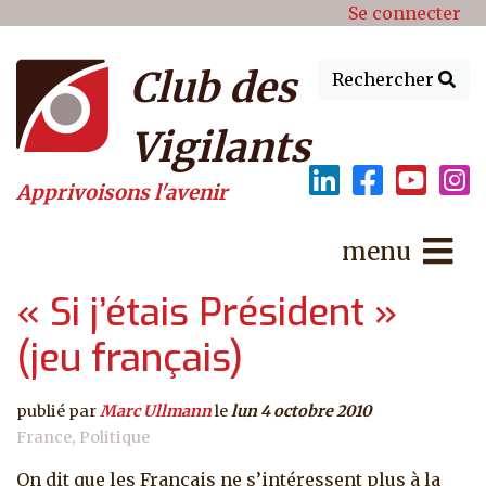
Menu du compte de l'utilisat
Aller au contenu principal
Se connecter
Club des
Rechercher
Vigilants
Apprivoisons l'avenir
menu
« Si j’étais Président »
(jeu français)
publié par
Marc Ullmann
le
lun 4 octobre 2010
France
Politique
On dit que les Français ne s’intéressent plus à la