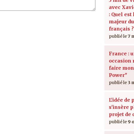
avec Xavi
: Quel est
majeur d
français ?
7 
France : 
occasion 
faire mont
Power"
3 
L'idée de 
s'insère 
projet de 
9 