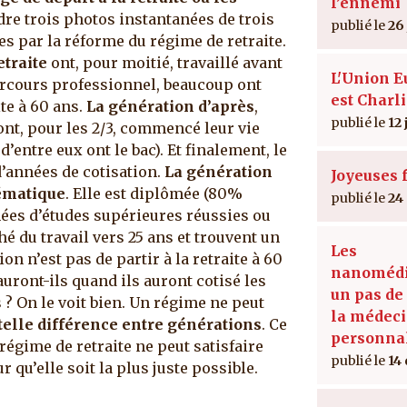
l’ennemi
dre trois photos instantanées de trois
26
s par la réforme du régime de retraite.
traite
ont, pour moitié, travaillé avant
L'Union 
parcours professionnel, beaucoup ont
est Charl
ite à 60 ans.
La génération d’après
,
12 
ont, pour les 2/3, commencé leur vie
’entre eux ont le bac). Et finalement, le
d’années de cotisation.
La génération
Joyeuses f
lématique
. Elle est diplômée (80%
24
nées d’études supérieures réussies ou
é du travail vers 25 ans et trouvent un
Les
on n’est pas de partir à la retraite à 60
nanomédi
 auront-ils quand ils auront cotisé les
un pas de
s ? On le voit bien. Un régime ne peut
la médec
telle différence entre générations
. Ce
personna
 régime de retraite ne peut satisfaire
14
 qu’elle soit la plus juste possible.