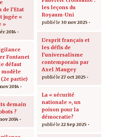
le
les leçons du
n de l’Etat
Royaum-Uni
t jugée «
30 nov 2025
e »
déc 2014
L’esprit français et
les défis de
igilance
l’universalisme
er Fontanet
contemporain par
 le défaut
Axel Maugey
u modèle
27 oct 2025
 (2e partie)
 nov 2014
La « sécurité
nationale », un
its demain
poison pour la
obots ?
démocratie?
 nov 2014
22 Sep 2025
igilance