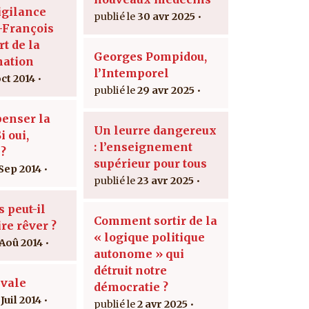
igilance
30 avr 2025
-François
rt de la
Georges Pompidou,
nation
l’Intemporel
oct 2014
29 avr 2025
penser la
Un leurre dangereux
i oui,
: l’enseignement
?
supérieur pour tous
 Sep 2014
23 avr 2025
 peut-il
Comment sortir de la
re rêver ?
« logique politique
 Aoû 2014
autonome » qui
détruit notre
ivale
démocratie ?
Juil 2014
2 avr 2025