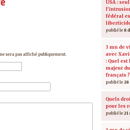
re
USA : seu
l’intrusio
fédéral es
liberticid
8 
3 mn de v
avec Xavi
ne sera pas affiché publiquement.
: Quel est
majeur d
français ?
28
Quels dro
pour les r
21
3 mn de v