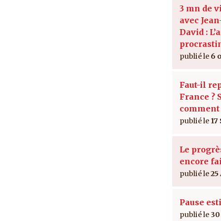
3 mn de v
avec Jean
David : L’a
procrasti
6 
Faut-il re
France ? S
comment 
17
Le progrès
encore fai
25
Pause est
30 