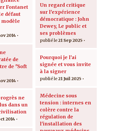
Un regard critique
er Fontanet
sur l’expérience
 le défaut
démocratique : John
u modèle
Dewey, Le public et
ses problèmes
nov 2014
21 Sep 2025
une
Pourquoi je l’ai
ratée de
signée et vous invite
re de "Soft
à la signer
21 Juil 2025
nov 2014
Médecine sous
progrès ne
tension : internes en
plus dans un
colère contre la
civilisation
régulation de
oct 2014
l'installation des
nouveaux médecins