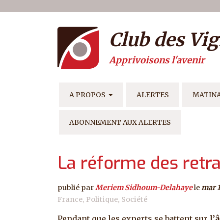
Menu du compte de l'ut
Aller au contenu principal
Club des Vig
Apprivoisons l'avenir
NAVIGATION PRINCIPAL
A PROPOS
ALERTES
MATIN
ABONNEMENT AUX ALERTES
La réforme des retra
publié par
Meriem Sidhoum-Delahaye
le
mar 1
France
Politique
Société
Pendant que les experts se battent sur
l’