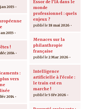
Essor de l’IA dans le
 jan 2015
monde
professionnel : quels
enjeux ?
Européenne
18 mai 2026
ie
jan 2015
Menaces sur la
philanthropie
êtes !
française
 déc 2014
2 Mar 2026
Intelligence
caments :
artificielle à l’école :
 plus vers
le train est en
ine
marche !
lisée
5 fév 2026
 déc 2014
Pauvreté croissante :