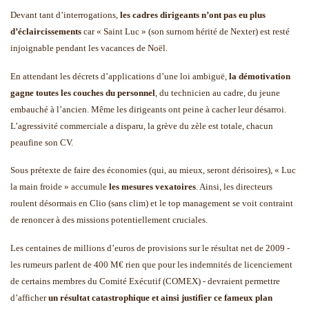
Devant tant d’interrogations,
les cadres dirigeants n’ont pas eu plus
d’éclaircissements
car « Saint Luc » (son surnom hérité de Nexter) est resté
injoignable pendant les vacances de Noël.
En attendant les décrets d’applications d’une loi ambiguë,
la démotivation
gagne toutes les couches du personnel
, du technicien au cadre, du jeune
embauché à l’ancien. Même les dirigeants ont peine à cacher leur désarroi.
L’agressivité commerciale a disparu, la grève du zèle est totale, chacun
peaufine son CV.
Sous prétexte de faire des économies (qui, au mieux, seront dérisoires), « Luc
la main froide » accumule
les mesures vexatoires
. Ainsi, les directeurs
roulent désormais en Clio (sans clim) et le top management se voit contraint
de renoncer à des missions potentiellement cruciales.
Les centaines de millions d’euros de provisions sur le résultat net de 2009 -
les rumeurs parlent de 400 M€ rien que pour les indemnités de licenciement
de certains membres du Comité Exécutif (COMEX) - devraient permettre
d’afficher
un résultat catastrophique et ainsi justifier ce fameux plan