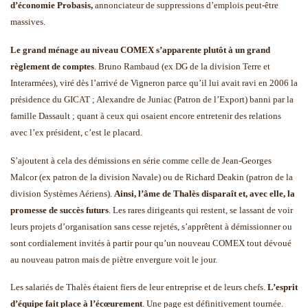
d’économie Probasis,
annonciateur de suppressions d’emplois peut-être
massives.
Le grand ménage au niveau COMEX s’apparente plutôt à un grand
règlement de comptes
. Bruno Rambaud (ex DG de la division Terre et
Interarmées), viré dès l’arrivé de Vigneron parce qu’il lui avait ravi en 2006 la
présidence du GICAT ; Alexandre de Juniac (Patron de l’Export) banni par la
famille Dassault ; quant à ceux qui osaient encore entretenir des relations
avec l’ex président, c’est le placard.
S’ajoutent à cela des démissions en série comme celle de Jean-Georges
Malcor (ex patron de la division Navale) ou de Richard Deakin (patron de la
division Systèmes Aériens).
Ainsi, l’âme de Thalès disparaît et, avec elle, la
promesse de succès futurs
. Les rares dirigeants qui restent, se lassant de voir
leurs projets d’organisation sans cesse rejetés, s’apprêtent à démissionner ou
sont cordialement invités à partir pour qu’un nouveau COMEX tout dévoué
au nouveau patron mais de piètre envergure voit le jour.
Les salariés de Thalès étaient fiers de leur entreprise et de leurs chefs.
L’esprit
d’équipe fait place à l’écœurement
. Une page est définitivement tournée.