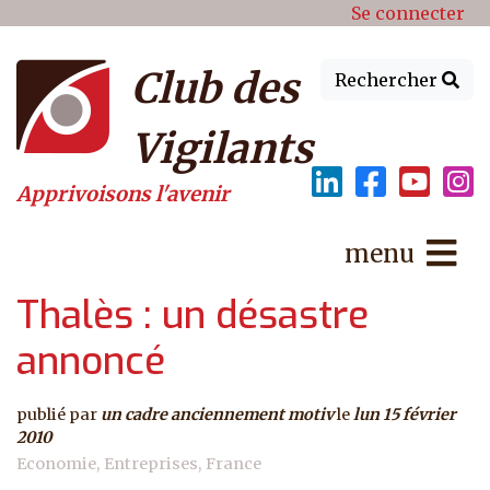
Menu du compte de l'utilisat
Aller au contenu principal
Se connecter
Club des
Rechercher
Vigilants
Apprivoisons l'avenir
menu
Thalès : un désastre
annoncé
publié par
un cadre anciennement motiv
le
lun 15 février
2010
Economie
Entreprises
France