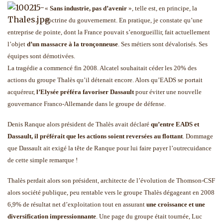
«
Sans industrie, pas d’avenir
», telle est, en principe, la
doctrine du gouvernement. En pratique, je constate qu’une
entreprise de pointe, dont la France pouvait s’enorgueillir, fait actuellement
l’objet
d’un massacre à la tronçonneuse
. Ses métiers sont dévalorisés. Ses
équipes sont démotivées.
La tragédie a commencé fin 2008. Alcatel souhaitait céder les 20% des
actions du groupe Thalès qu’il détenait encore. Alors qu’EADS se portait
acquéreur,
l’Elysée préféra favoriser Dassault
pour éviter une nouvelle
gouvernance Franco-Allemande dans le groupe de défense.
Denis Ranque alors président de Thalès avait déclaré
qu’entre EADS et
Dassault, il préférait que les actions soient reversées au flottant
. Dommage
que Dassault ait exigé la tête de Ranque pour lui faire payer l’outrecuidance
de cette simple remarque !
Thalès perdait alors son président, architecte de l’évolution de Thomson-CSF
alors société publique, peu rentable vers le groupe Thalès dégageant en 2008
6,9% de résultat net d’exploitation tout en assurant
une croissance et une
diversification impressionnante
. Une page du groupe était tournée, Luc