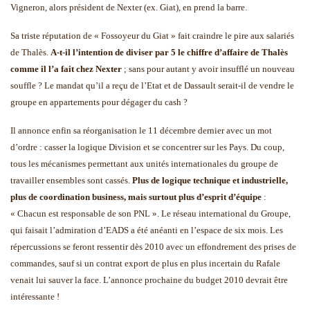
Vigneron, alors président de Nexter (ex. Giat), en prend la barre.
Sa triste réputation de « Fossoyeur du Giat » fait craindre le pire aux salariés
de Thalès.
A-t-il l’intention de diviser par 5 le chiffre d’affaire de Thalès
comme il l’a fait chez Nexter
; sans pour autant y avoir insufflé un nouveau
souffle ? Le mandat qu’il a reçu de l’Etat et de Dassault serait-il de vendre le
groupe en appartements pour dégager du cash ?
Il annonce enfin sa réorganisation le 11 décembre dernier avec un mot
d’ordre : casser la logique Division et se concentrer sur les Pays. Du coup,
tous les mécanismes permettant aux unités internationales du groupe de
travailler ensembles sont cassés.
Plus de logique technique et industrielle,
plus de coordination business, mais surtout plus d’esprit d’équipe
:
« Chacun est responsable de son PNL ». Le réseau international du Groupe,
qui faisait l’admiration d’EADS a été anéanti en l’espace de six mois. Les
répercussions se feront ressentir dès 2010 avec un effondrement des prises de
commandes, sauf si un contrat export de plus en plus incertain du Rafale
venait lui sauver la face. L’annonce prochaine du budget 2010 devrait être
intéressante !