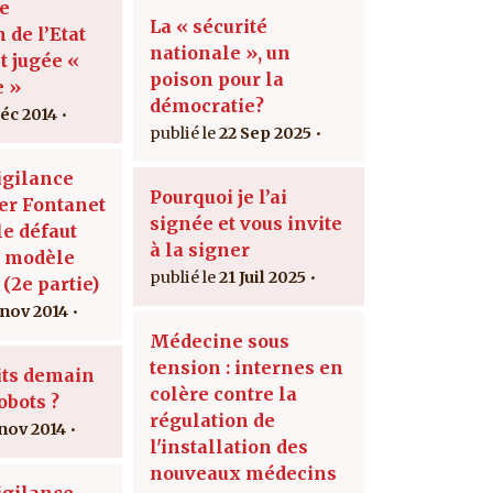
le
La « sécurité
n de l’Etat
nationale », un
t jugée «
poison pour la
e »
démocratie?
déc 2014
22 Sep 2025
igilance
Pourquoi je l’ai
er Fontanet
signée et vous invite
 le défaut
à la signer
u modèle
21 Juil 2025
 (2e partie)
 nov 2014
Médecine sous
tension : internes en
its demain
colère contre la
obots ?
régulation de
 nov 2014
l'installation des
nouveaux médecins
igilance