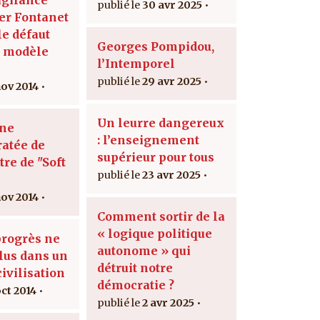
30 avr 2025
er Fontanet
 le défaut
Georges Pompidou,
u modèle
l’Intemporel
29 avr 2025
nov 2014
Un leurre dangereux
une
: l’enseignement
ratée de
supérieur pour tous
re de "Soft
23 avr 2025
nov 2014
Comment sortir de la
« logique politique
progrès ne
autonome » qui
plus dans un
détruit notre
civilisation
démocratie ?
oct 2014
2 avr 2025