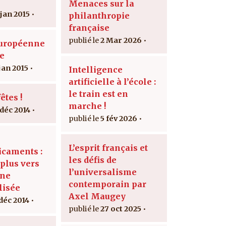
Menaces sur la
 jan 2015
philanthropie
française
2 Mar 2026
Européenne
ie
jan 2015
Intelligence
artificielle à l’école :
le train est en
êtes !
marche !
 déc 2014
5 fév 2026
L’esprit français et
caments :
les défis de
 plus vers
l’universalisme
ine
contemporain par
lisée
Axel Maugey
 déc 2014
27 oct 2025