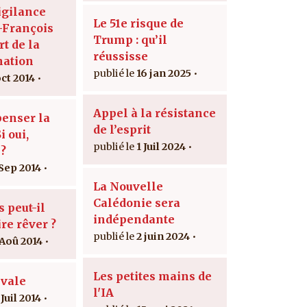
igilance
Le 51e risque de
-François
Trump : qu’il
rt de la
réussisse
nation
16 jan 2025
oct 2014
Appel à la résistance
penser la
de l’esprit
i oui,
1 Juil 2024
?
 Sep 2014
La Nouvelle
Calédonie sera
 peut-il
indépendante
re rêver ?
2 juin 2024
 Aoû 2014
Les petites mains de
ivale
l'IA
Juil 2014