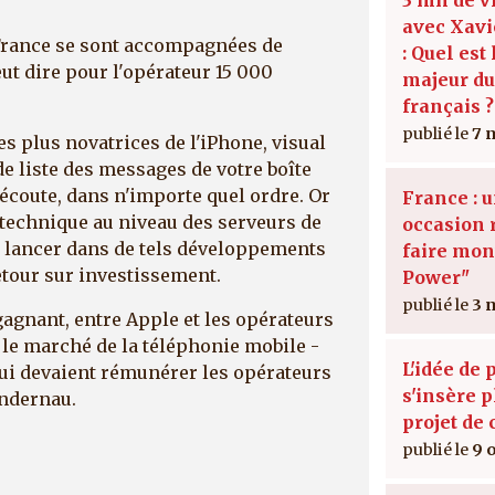
avec Xavi
 France se sont accompagnées de
: Quel est
eut dire pour l'opérateur 15 000
majeur d
français ?
7 
es plus novatrices de l'iPhone, visual
de liste des messages de votre boîte
 écoute, dans n'importe quel ordre. Or
France : 
 technique au niveau des serveurs de
occasion 
e lancer dans de tels développements
faire mont
retour sur investissement.
Power"
3 
gagnant, entre Apple et les opérateurs
r le marché de la téléphonie mobile -
L'idée de 
 qui devaient rémunérer les opérateurs
s'insère 
andernau.
projet de 
9 