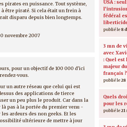
USA : seu
es pirates en puissance. Tout système,
l’intrusio
 être piraté. Si cela était un frein à
fédéral es
aurait disparu depuis bien longtemps.
liberticid
8 
30 novembre 2007
3 mn de v
avec Xavi
: Quel est
majeur d
urs, pour un objectif de 100 000 d'ici
français ?
u rendez-vous.
28
ur un autre réseau que celui qui est
 dessus des applications de tierce
Quels dro
sser un peu plus le produit. Car dans la
pour les r
r là pas à la portée du premier venu -
21
 les ardeurs des non geeks. Et les
ssibilité ultérieure de mettre à jour
3 mn de v