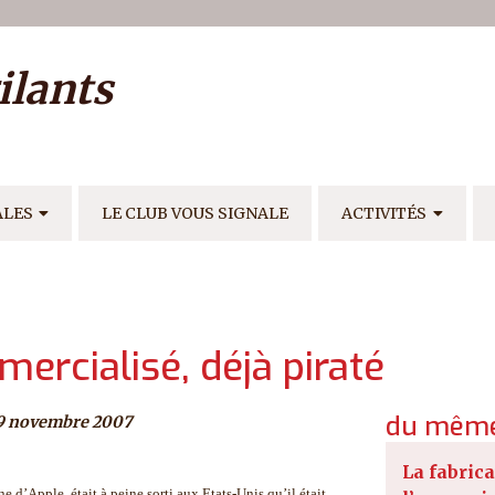
ilisateur
ilants
E
ALES
LE CLUB VOUS SIGNALE
ACTIVITÉS
mercialisé, déjà piraté
du même
29 novembre 2007
La fabrica
e d’Apple, était à peine sorti aux Etats-Unis qu’il était