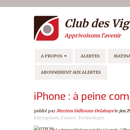
Menu du compte de l'ut
Aller au contenu principal
Club des Vig
Apprivoisons l'avenir
NAVIGATION PRINCIPAL
A PROPOS
ALERTES
MATIN
ABONNEMENT AUX ALERTES
iPhone : à peine com
publié par
Meriem Sidhoum-Delahaye
le
jeu 
Entreprises
France
Technologie
Le dernier téléphone portable à la mode, l’iPhon