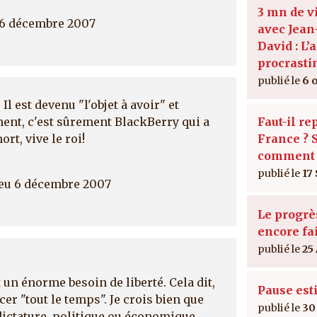
3 mn de v
 6 décembre 2007
avec Jean
David : L’a
procrasti
6 
Il est devenu "l'objet à avoir" et
Faut-il re
ment, c'est sûrement BlackBerry qui a
France ? S
rt, vive le roi!
comment 
17
jeu 6 décembre 2007
Le progrès
encore fai
25
un énorme besoin de liberté. Cela dit,
Pause est
cer "tout le temps". Je crois bien que
30 
dictature, politique ou économique,