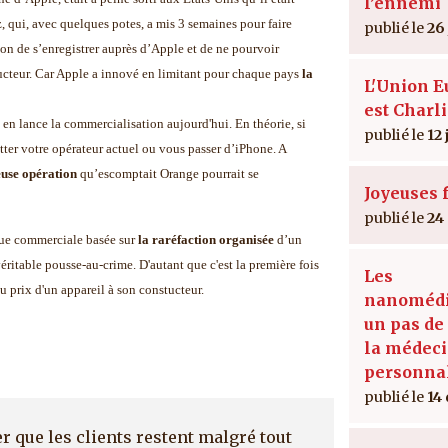
l’ennemi
, qui, avec quelques potes, a mis 3 semaines pour faire
26
ion de s’enregistrer auprès d’Apple et de ne pourvoir
tructeur. Car Apple a innové en limitant pour chaque pays
la
L'Union 
est Charl
n lance la commercialisation aujourd'hui. En théorie, si
12 
tter votre opérateur actuel ou vous passer d’iPhone. A
euse opération
qu’escomptait Orange pourrait se
Joyeuses f
24
ique commerciale basée sur
la raréfaction organisée
d’un
éritable pousse-au-crime. D'autant que c'est la première fois
Les
du prix d'un appareil à son constucteur.
nanomédi
un pas de
la médec
personna
14
r que les clients restent malgré tout