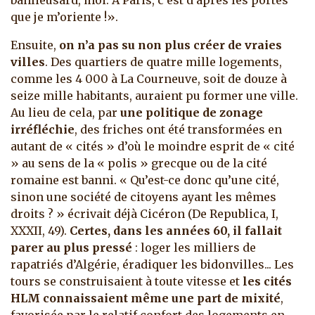
banlieusard, moi. A Paris, c’est d’après les portes
que je m’oriente !».
Ensuite,
on n’a pas su non plus créer de vraies
villes
. Des quartiers de quatre mille logements,
comme les 4 000 à La Courneuve, soit de douze à
seize mille habitants, auraient pu former une ville.
Au lieu de cela, par
une politique de zonage
irréfléchie
, des friches ont été transformées en
autant de « cités » d’où le moindre esprit de « cité
» au sens de la « polis » grecque ou de la cité
romaine est banni. « Qu’est-ce donc qu’une cité,
sinon une société de citoyens ayant les mêmes
droits ? » écrivait déjà Cicéron (De Republica, I,
XXXII, 49).
Certes, dans les années 60, il fallait
parer au plus pressé
: loger les milliers de
rapatriés d’Algérie, éradiquer les bidonvilles... Les
tours se construisaient à toute vitesse et
les cités
HLM connaissaient même une part de mixité
,