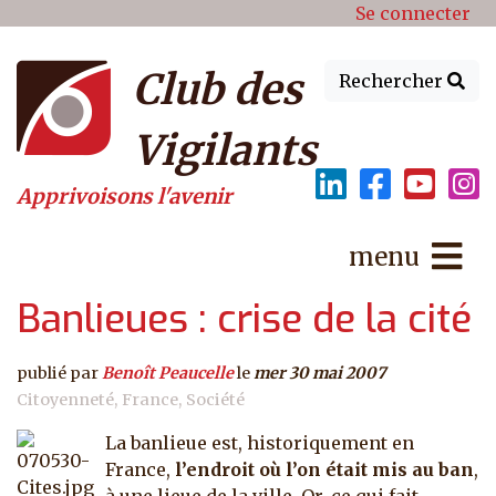
Menu du compte de l'utilisat
Aller au contenu principal
Se connecter
Club des
Rechercher
Vigilants
Apprivoisons l'avenir
menu
Banlieues : crise de la cité
publié par
Benoît Peaucelle
le
mer 30 mai 2007
Citoyenneté
France
Société
La banlieue est, historiquement en
France,
l’endroit où l’on était mis au ban
,