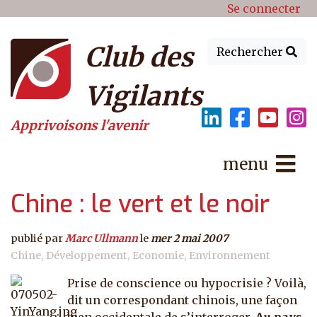
Menu du compte de l'utilisat
Aller au contenu principal
Se connecter
Club des
Rechercher
Vigilants
Apprivoisons l'avenir
menu
Chine : le vert et le noir
publié par
Marc Ullmann
le
mer 2 mai 2007
Chine
Développement
Economie
Environnement
Prise de conscience ou hypocrisie ? Voilà,
dit un correspondant chinois, une façon