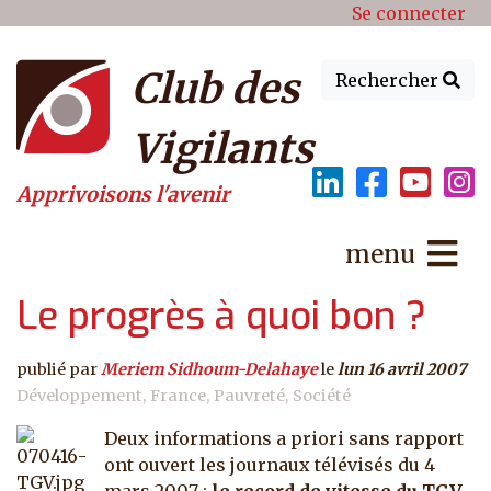
Menu du compte de l'utilisat
Aller au contenu principal
Se connecter
Club des
Rechercher
Vigilants
Apprivoisons l'avenir
menu
Le progrès à quoi bon ?
publié par
Meriem Sidhoum-Delahaye
le
lun 16 avril 2007
Développement
France
Pauvreté
Société
Deux informations a priori sans rapport
ont ouvert les journaux télévisés du 4