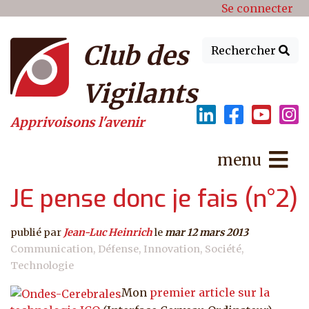
Menu du compte de l'utilisat
Aller au contenu principal
Se connecter
Club des
Rechercher
Vigilants
Apprivoisons l'avenir
menu
JE pense donc je fais (n°2)
publié par
Jean-Luc Heinrich
le
mar 12 mars 2013
Communication
Défense
Innovation
Société
Technologie
Mon
premier article sur la