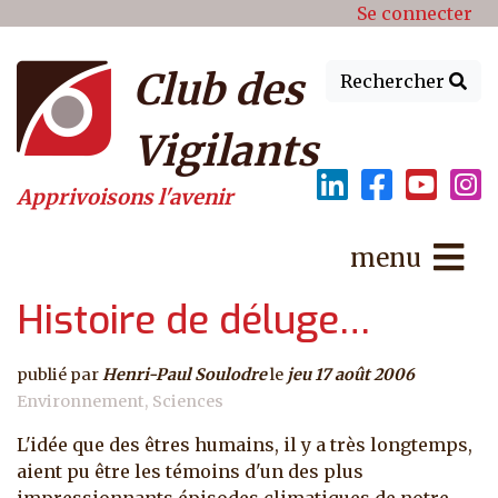
Menu du compte de l'utilisat
Aller au contenu principal
Se connecter
Club des
Rechercher
Vigilants
Apprivoisons l'avenir
menu
Histoire de déluge…
publié par
Henri-Paul Soulodre
le
jeu 17 août 2006
Environnement
Sciences
L'idée que des êtres humains, il y a très longtemps,
aient pu être les témoins d'un des plus