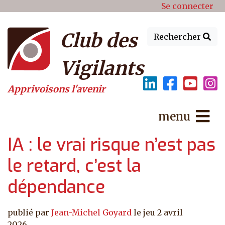
Menu du compte de l'utilisat
Aller au contenu principal
Se connecter
Club des
Rechercher
Vigilants
Apprivoisons l'avenir
menu
IA : le vrai risque n’est pas
le retard, c’est la
dépendance
publié par
Jean-Michel Goyard
le
jeu 2 avril
2026