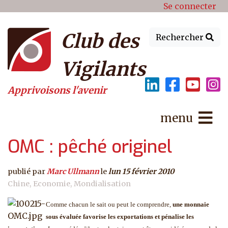
Menu du compte de l'utilisat
Aller au contenu principal
Se connecter
Club des
Rechercher
Vigilants
Apprivoisons l'avenir
menu
OMC : pêché originel
publié par
Marc Ullmann
le
lun 15 février 2010
Chine
Economie
Mondialisation
Comme chacun le sait ou peut le comprendre,
une monnaie
sous évaluée favorise les exportations et pénalise les