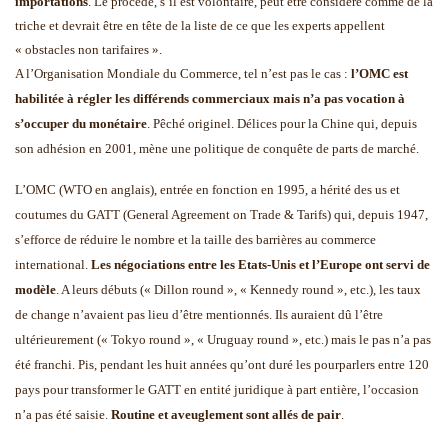
importations
. Le procédé, s’il est volontaire, peut être considéré comme de la
triche et devrait être en tête de la liste de ce que les experts appellent
« obstacles non tarifaires ».
A l’Organisation Mondiale du Commerce, tel n’est pas le cas :
l’OMC est
habilitée à régler les différends commerciaux mais n’a pas vocation à
s’occuper du monétaire
. Pêché originel. Délices pour la Chine qui, depuis
son adhésion en 2001, mène une politique de conquête de parts de marché.
L’OMC (WTO en anglais), entrée en fonction en 1995, a hérité des us et
coutumes du GATT (General Agreement on Trade & Tarifs) qui, depuis 1947,
s’efforce de réduire le nombre et la taille des barrières au commerce
international.
Les négociations entre les Etats-Unis et l’Europe ont servi de
modèle
. A leurs débuts (« Dillon round », « Kennedy round », etc.), les taux
de change n’avaient pas lieu d’être mentionnés. Ils auraient dû l’être
ultérieurement (« Tokyo round », « Uruguay round », etc.) mais le pas n’a pas
été franchi. Pis, pendant les huit années qu’ont duré les pourparlers entre 120
pays pour transformer le GATT en entité juridique à part entière, l’occasion
n’a pas été saisie.
Routine et aveuglement sont allés de pair
.