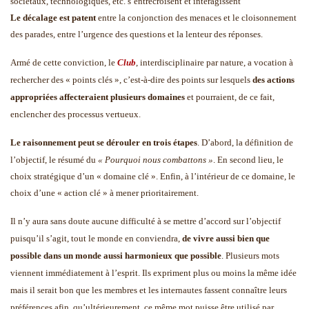
sociétaux, technologiques, etc. s’entrecroisent et interagissent
Le décalage est patent
entre la conjonction des menaces et le cloisonnement
des parades, entre l’urgence des questions et la lenteur des réponses.
Armé de cette conviction, le
Club
, interdisciplinaire par nature, a vocation à
rechercher des « points clés », c’est-à-dire des points sur lesquels
des actions
appropriées affecteraient plusieurs domaines
et pourraient, de ce fait,
enclencher des processus vertueux.
Le raisonnement peut se dérouler en trois étapes
. D’abord, la définition de
l’objectif, le résumé du
« Pourquoi nous combattons »
. En second lieu, le
choix stratégique d’un « domaine clé ». Enfin, à l’intérieur de ce domaine, le
choix d’une « action clé » à mener prioritairement.
Il n’y aura sans doute aucune difficulté à se mettre d’accord sur l’objectif
puisqu’il s’agit, tout le monde en conviendra,
de vivre aussi bien que
possible dans un monde aussi harmonieux que possible
. Plusieurs mots
viennent immédiatement à l’esprit. Ils expriment plus ou moins la même idée
mais il serait bon que les membres et les internautes fassent connaître leurs
préférences afin, qu’ultérieurement, ce même mot puisse être utilisé par