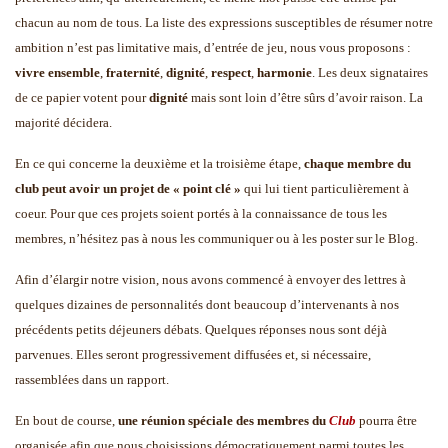
chacun au nom de tous.
La liste des expressions susceptibles de résumer notre
ambition n’est pas limitative mais, d’entrée de jeu, nous vous proposons :
vivre ensemble
,
fraternité
,
dignité
,
respect
,
harmonie
.
Les deux signataires
de ce papier votent pour
dignité
mais sont loin d’être sûrs d’avoir raison. La
majorité décidera.
En ce qui concerne la deuxième et la troisième étape,
chaque membre du
club peut avoir un projet de « point clé »
qui lui tient particulièrement à
coeur. Pour que ces projets soient portés à la connaissance de tous les
membres, n’hésitez pas à nous les communiquer ou à les poster sur le Blog.
Afin d’élargir notre vision, nous avons commencé à envoyer des lettres à
quelques dizaines de personnalités dont beaucoup d’intervenants à nos
précédents petits déjeuners débats. Quelques réponses nous sont déjà
parvenues. Elles seront progressivement diffusées et, si nécessaire,
rassemblées dans un rapport.
En bout de course,
une réunion spéciale des membres du
Club
pourra être
organisée afin que nous choisissions démocratiquement parmi toutes les