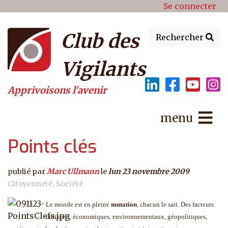
Menu du compte de l'utilisat
Aller au contenu principal
Se connecter
Club des
Rechercher
Vigilants
Apprivoisons l'avenir
menu
Points clés
publié par
Marc Ullmann
le
lun 23 novembre 2009
Citoyenneté
Société
Le monde est en pleine
mutation
, chacun le sait. Des facteurs
culturels, économiques, environnementaux, géopolitiques,