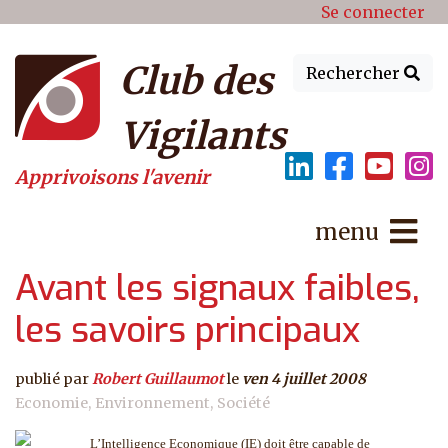
Menu du compte de l'utilisat
Aller au contenu principal
Se connecter
Club des
Rechercher
Vigilants
Apprivoisons l'avenir
menu
Avant les signaux faibles,
les savoirs principaux
publié par
Robert Guillaumot
le
ven 4 juillet 2008
Economie
Environnement
Société
L’Intelligence Economique (IE) doit être capable de