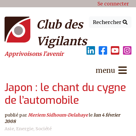
Menu du compte de l'utilisat
Aller au contenu principal
Se connecter
Club des
Rechercher
Vigilants
Apprivoisons l'avenir
menu
Japon : le chant du cygne
de l’automobile
publié par
Meriem Sidhoum-Delahaye
le
lun 4 février
2008
Asie
Energie
Société