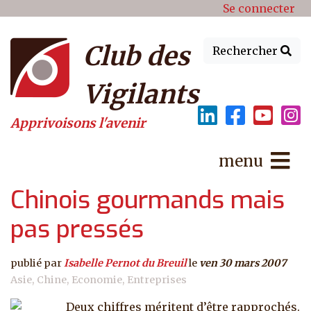
Menu du compte de l'utilisat
Aller au contenu principal
Se connecter
Club des
Rechercher
Vigilants
Apprivoisons l'avenir
menu
Chinois gourmands mais
pas pressés
publié par
Isabelle Pernot du Breuil
le
ven 30 mars 2007
Asie
Chine
Economie
Entreprises
Deux chiffres méritent d’être rapprochés.