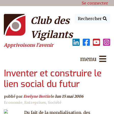
Menu du compte de l'utilisat
Aller au contenu principal
Se connecter
Club des
Rechercher
Vigilants
Apprivoisons l'avenir
menu
Inventer et construire le
lien social du futur
publié par
Evelyne Bertin
le
lun 15 mai 2006
Economie
Entreprises
Société
Du fait de la mondialisation, des