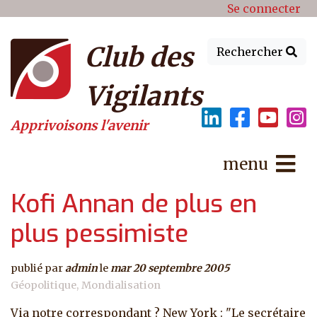
Menu du compte de l'utilisat
Aller au contenu principal
Se connecter
Club des
Rechercher
Vigilants
Apprivoisons l'avenir
menu
Kofi Annan de plus en
plus pessimiste
publié par
admin
le
mar 20 septembre 2005
Géopolitique
Mondialisation
Via notre correspondant ? New York : "Le secrétaire