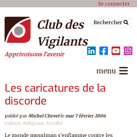
Menu du compte de l'utilisat
Aller au contenu principal
Se connecter
Club des
Rechercher
Vigilants
Apprivoisons l'avenir
menu
Les caricatures de la
discorde
publié par
Michel Chevet
le
mar 7 février 2006
Culture
Religions
Société
Le monde musulman s'enflamme contre les