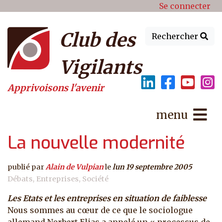
Menu du compte de l'utilisat
Aller au contenu principal
Se connecter
Club des
Rechercher
Vigilants
Apprivoisons l'avenir
menu
La nouvelle modernité
publié par
Alain de Vulpian
le
lun 19 septembre 2005
Débats
Entreprises
Société
Les Etats et les entreprises en situation de faiblesse
Nous sommes au cœur de ce que le sociologue