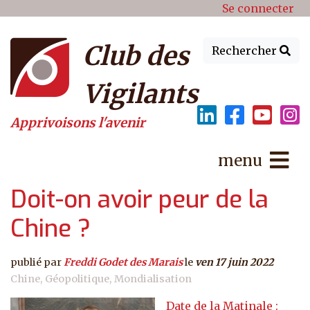
Menu du compte de l'utilisat
Aller au contenu principal
Se connecter
Club des
Rechercher
Vigilants
Apprivoisons l'avenir
menu
Doit-on avoir peur de la
Chine ?
publié par
Freddi Godet des Marais
le
ven 17 juin 2022
Chine
Géopolitique
Mondialisation