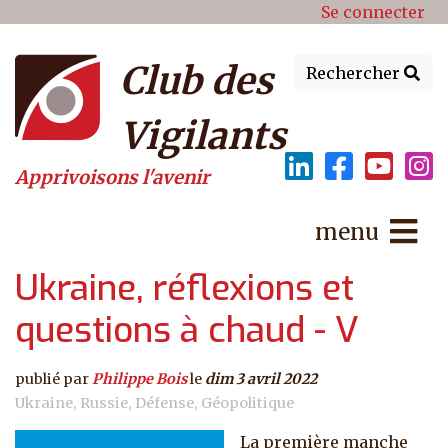
Menu du compte de l'utilisat
Aller au contenu principal
Se connecter
Club des
Rechercher
Vigilants
Apprivoisons l'avenir
menu
Ukraine, réflexions et
questions à chaud - V
publié par
Philippe Bois
le
dim 3 avril 2022
Ukraine
Russie
Défense
Géopolitique
La première manche