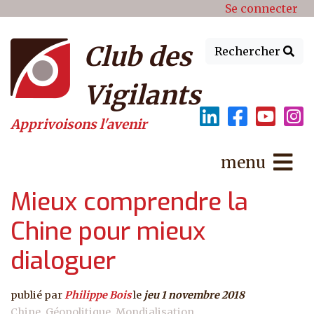
Menu du compte de l'utilisat
Aller au contenu principal
Se connecter
Club des
Rechercher
Vigilants
Apprivoisons l'avenir
menu
Mieux comprendre la
Chine pour mieux
dialoguer
publié par
Philippe Bois
le
jeu 1 novembre 2018
Chine
Géopolitique
Mondialisation