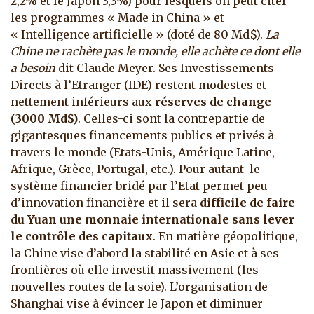
2,2% et le Japon 3,3%) pour lesquels on peut citer
les programmes « Made in China » et
« Intelligence artificielle » (doté de 80 Md$).
La
Chine ne rachète pas le monde, elle achète ce dont elle
a besoin
dit Claude Meyer. Ses Investissements
Directs à l’Etranger (IDE) restent modestes et
nettement inférieurs aux
réserves de change
(3000 Md$)
. Celles-ci sont la contrepartie de
gigantesques financements publics et privés à
travers le monde (Etats-Unis, Amérique Latine,
Afrique, Grèce, Portugal, etc.). Pour autant le
système financier bridé par l’Etat permet peu
d’innovation financière et il sera
difficile de faire
du Yuan une monnaie internationale sans lever
le contrôle des capitaux
. En matière géopolitique,
la Chine vise d’abord la stabilité en Asie et à ses
frontières où elle investit massivement (les
nouvelles routes de la soie). L’organisation de
Shanghai vise à évincer le Japon et diminuer