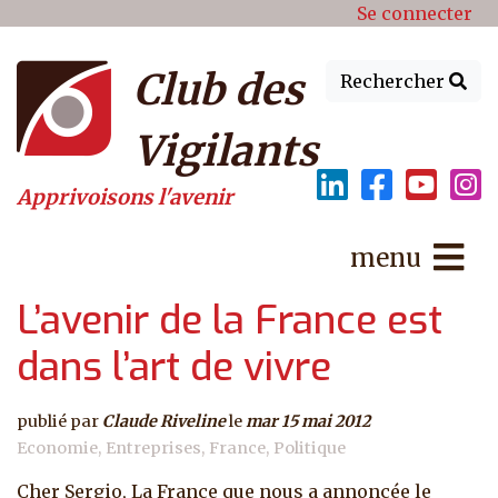
Menu du compte de l'utilisat
Aller au contenu principal
Se connecter
Club des
Rechercher
Vigilants
Apprivoisons l'avenir
menu
L’avenir de la France est
dans l’art de vivre
publié par
Claude Riveline
le
mar 15 mai 2012
Economie
Entreprises
France
Politique
Cher Sergio, La France que nous a annoncée le