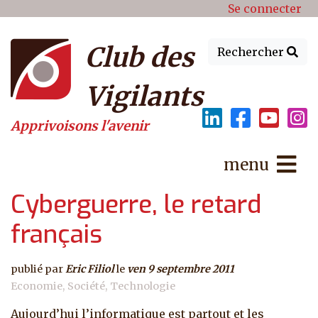
Menu du compte de l'utilisat
Aller au contenu principal
Se connecter
Club des
Rechercher
Vigilants
Apprivoisons l'avenir
menu
Cyberguerre, le retard
français
publié par
Eric Filiol
le
ven 9 septembre 2011
Economie
Société
Technologie
Aujourd’hui l’informatique est partout et les