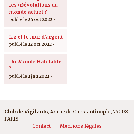
les (r)évolutions du
monde actuel ?
26 oct 2022
Liz et le mur d’argent
22 oct 2022
Un Monde Habitable
?
2 jan 2022
Club de Vigilants
, 43 rue de Constantinople, 75008
PARIS
Pied de page
Contact
Mentions légales