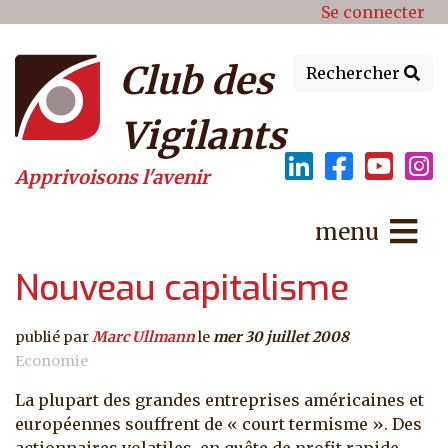
Menu du compte de l'utilisat
Aller au contenu principal
Se connecter
Club des
Rechercher
Vigilants
Apprivoisons l'avenir
menu
Nouveau capitalisme
publié par
Marc Ullmann
le
mer 30 juillet 2008
Economie
La plupart des grandes entreprises américaines et
européennes souffrent de « court termisme ». Des