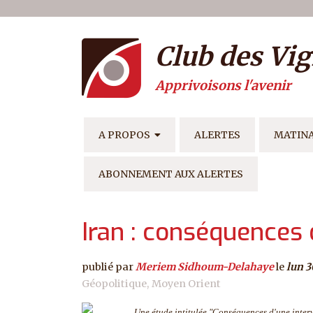
Menu du compte de l'ut
Aller au contenu principal
Club des Vig
Apprivoisons l'avenir
NAVIGATION PRINCIPAL
A PROPOS
ALERTES
MATIN
ABONNEMENT AUX ALERTES
Iran : conséquences 
publié par
Meriem Sidhoum-Delahaye
le
lun 3
Géopolitique
Moyen Orient
Une étude intitulée "Conséquences d'une interv