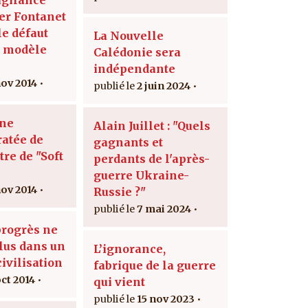
er Fontanet
 le défaut
La Nouvelle
u modèle
Calédonie sera
indépendante
nov 2014
2 juin 2024
une
Alain Juillet : "Quels
ratée de
gagnants et
re de "Soft
perdants de l'après-
guerre Ukraine-
nov 2014
Russie ?"
7 mai 2024
progrès ne
plus dans un
L’ignorance,
civilisation
fabrique de la guerre
oct 2014
qui vient
15 nov 2023