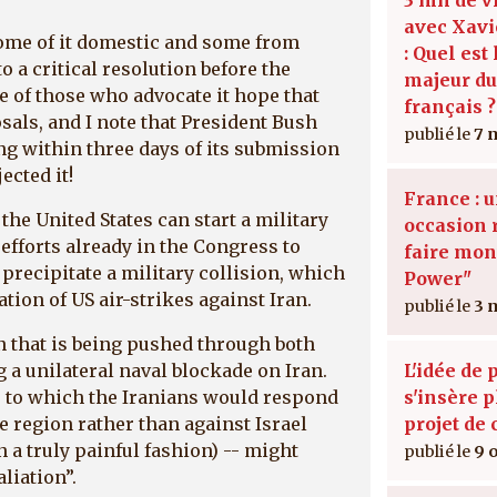
avec Xavi
some of it domestic and some from
: Quel est
o a critical resolution before the
majeur d
e of those who advocate it hope that
français ?
osals, and I note that President Bush
7 
ng within three days of its submission
ected it!
France : 
the United States can start a military
occasion 
 efforts already in the Congress to
faire mont
precipitate a military collision, which
Power"
iation of US air-strikes against Iran.
3 
on that is being pushed through both
 a unilateral naval blockade on Iran.
L'idée de 
 -- to which the Iranians would respond
s'insère 
e region rather than against Israel
projet de 
in a truly painful fashion) -- might
9 
liation”.