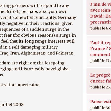
3 mn de v
ting partners will respond to any
avec Jean
 the British, perhaps also your own
David : L’a
, even if somewhat reluctantly. Germany
procrasti
ly negative in their reactions, given
6 
nsequences of a sudden surge in the
ot fear (for obvious reasons) a surge in
 feel that its long range interests will
Faut-il re
d in a self-damaging military
France ? S
raq, Iran, Afghanistan, and Pakistan.
comment 
17
dum are right on: the foregoing
rging and historically novel global
ns.
Le progrès
encore fai
stration américaine
25
Pause est
 juillet 2008
30 