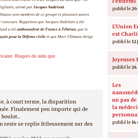
l’ennemi
Vigilants, animé par
Jacques Andréani
.
26
lmann sont membres de ce groupe et plusieurs autres
ur concours. Rappelons que Jacques Andréani a été
L'Union 
laud a été
ambassadeur de France à Téhéran
, que le
est Charl
nçais pour la Défense civile
et que Marc Ullmann dirige
12 
icaine. Risques du statu quo
Joyeuses f
24
Les
nanomédi
un pas de
e, à court terme, la disparition
la médec
ammée. Finalement peu importe qui de
personna
boulot...
14
en reste se replie frileusement sur des