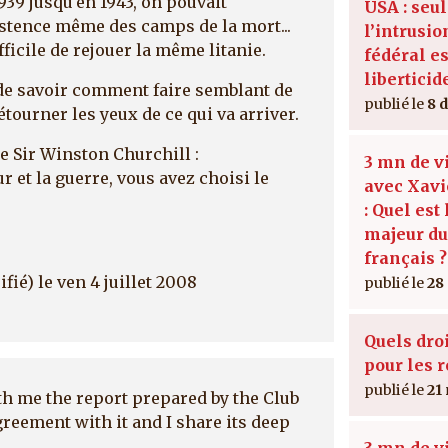
1939 jusqu'en 1943, on pouvait
USA : seu
istence même des camps de la mort...
l’intrusio
icile de rejouer la même litanie.
fédéral es
liberticid
 de savoir comment faire semblant de
8 
tourner les yeux de ce qui va arriver.
e Sir Winston Churchill :
3 mn de v
r et la guerre, vous avez choisi le
avec Xavi
: Quel est
majeur d
français ?
ifié)
le ven 4 juillet 2008
28
Quels dro
pour les r
21
th me the report prepared by the Club
greement with it and I share its deep
3 mn de v