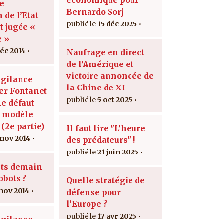
le
Bernardo Sorj
n de l’Etat
15 déc 2025
t jugée «
e »
déc 2014
Naufrage en direct
de l’Amérique et
victoire annoncée de
igilance
la Chine de XI
er Fontanet
5 oct 2025
 le défaut
u modèle
 (2e partie)
Il faut lire "L’heure
 nov 2014
des prédateurs" !
21 juin 2025
its demain
obots ?
Quelle stratégie de
 nov 2014
défense pour
l’Europe ?
17 avr 2025
igilance