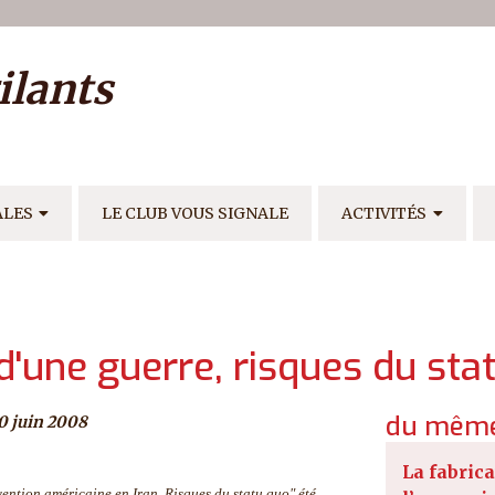
ilisateur
ilants
E
ALES
LE CLUB VOUS SIGNALE
ACTIVITÉS
d'une guerre, risques du sta
du même
0 juin 2008
La fabrica
ention américaine en Iran. Risques du statu quo" été