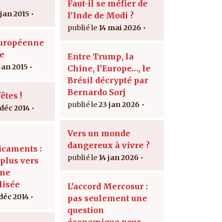
Faut-il se méfier de
 jan 2015
l'Inde de Modi ?
14 mai 2026
Européenne
ie
Entre Trump, la
jan 2015
Chine, l’Europe…, le
Brésil décrypté par
Bernardo Sorj
êtes !
23 jan 2026
 déc 2014
Vers un monde
dangereux à vivre ?
caments :
14 jan 2026
 plus vers
ine
lisée
L’accord Mercosur :
 déc 2014
pas seulement une
question
économique pour