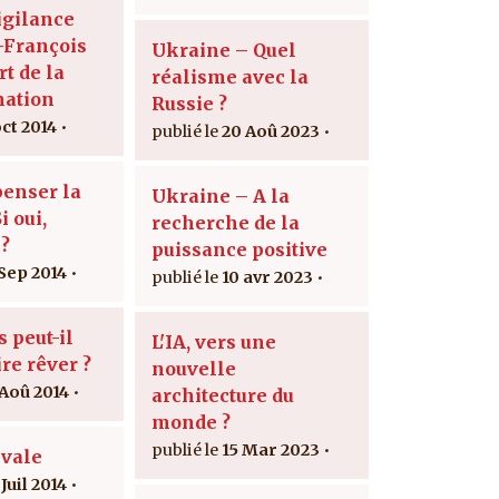
igilance
-François
Ukraine – Quel
rt de la
réalisme avec la
nation
Russie ?
oct 2014
20 Aoû 2023
penser la
Ukraine – A la
i oui,
recherche de la
?
puissance positive
 Sep 2014
10 avr 2023
 peut-il
L'IA, vers une
re rêver ?
nouvelle
 Aoû 2014
architecture du
monde ?
15 Mar 2023
ivale
Juil 2014