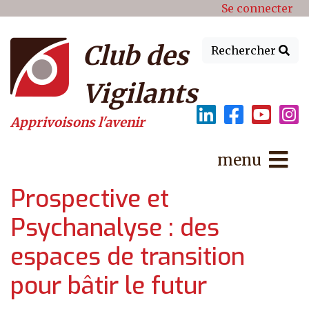
Menu du compte de l'utilisat
Aller au contenu principal
Se connecter
Club des
Rechercher
Vigilants
Apprivoisons l'avenir
menu
Prospective et
Psychanalyse : des
espaces de transition
pour bâtir le futur