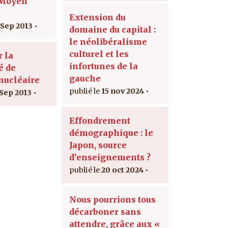
 Moyen
Extension du
 Sep 2013
domaine du capital :
le néolibéralisme
culturel et les
r la
infortunes de la
é de
gauche
 nucléaire
15 nov 2024
 Sep 2013
Effondrement
démographique : le
Japon, source
d’enseignements ?
20 oct 2024
Nous pourrions tous
décarboner sans
attendre, grâce aux «