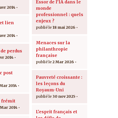
Essor de l’IA dans le
 avr 2014
monde
professionnel : quels
enjeux ?
t lien
18 mai 2026
 avr 2014
Menaces sur la
philanthropie
 de perdus
française
avr 2014
2 Mar 2026
c post
Pauvreté croissante :
les leçons du
 Mar 2014
Royaum-Uni
30 nov 2025
 frémit
 Mar 2014
L’esprit français et
les défis de