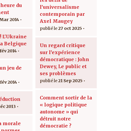
'heure du
l’universalisme
ment
contemporain par
 Mar 2014
Axel Maugey
27 oct 2025
! L'Ukraine
la Belgique
Un regard critique
 fév 2014
sur l’expérience
démocratique : John
Dewey, Le public et
un jeu de
ses problèmes
s
21 Sep 2025
 fév 2014
Comment sortir de la
séduction
« logique politique
déc 2013
autonome » qui
détruit notre
la morale
démocratie ?
x normes