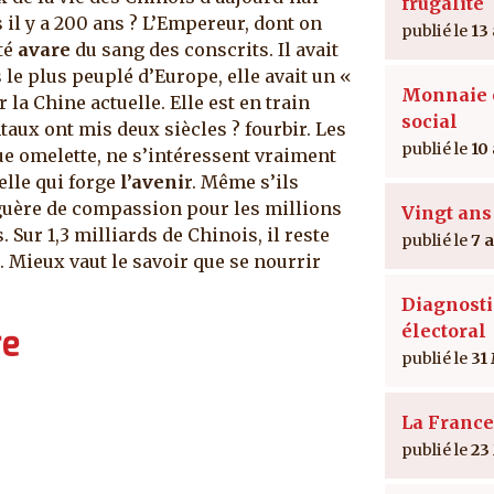
frugalité
s il y a 200 ans ? L’Empereur, dont on
13
été
avare
du sang des conscrits. Il avait
 le plus peuplé d’Europe, elle avait un «
Monnaie e
la Chine actuelle. Elle est en train
social
aux ont mis deux siècles ? fourbir. Les
10
ue omelette, ne s’intéressent vraiment
celle qui forge
l’aveni
r. Même s’ils
 guère de compassion pour les millions
Vingt ans
 Sur 1,3 milliards de Chinois, il reste
7 
 Mieux vaut le savoir que se nourrir
Diagnosti
électoral
re
31
La France
23