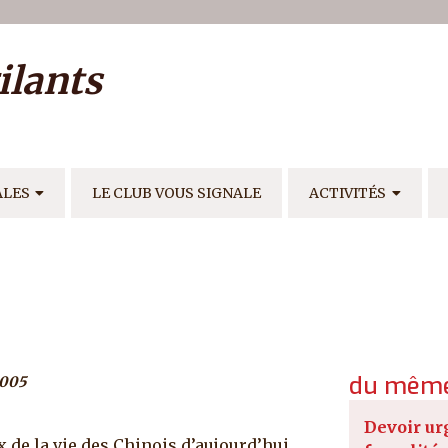
ilisateur
ilants
E
ALES
LE CLUB VOUS SIGNALE
ACTIVITÉS
du même
2005
Devoir ur
x de la vie des Chinois d’aujourd’hui