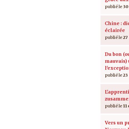
30
Chine : di
éclairée
27
Du bon (o
mauvais) 
l'excepti
23
L'apprent
zusamme
11 
Vers un p