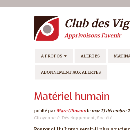
Menu du compte de l'ut
Aller au contenu principal
Club des Vig
Apprivoisons l'avenir
NAVIGATION PRINCIPAL
A PROPOS
ALERTES
MATIN
ABONNEMENT AUX ALERTES
Matériel humain
publié par
Marc Ullmann
le
mar 13 décembre 
Citoyenneté
Développement
Société
Pourquoi Hu Jintao serait-il plus soucieu