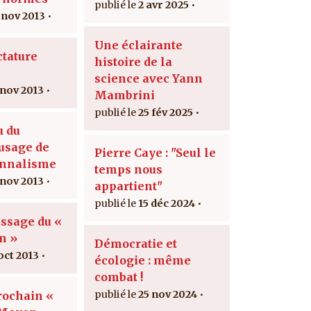
2 avr 2025
 nov 2013
Une éclairante
ctature
histoire de la
science avec Yann
 nov 2013
Mambrini
25 fév 2025
u du
usage de
Pierre Caye : "Seul le
onnalisme
temps nous
 nov 2013
appartient"
15 déc 2024
issage du «
n »
Démocratie et
oct 2013
écologie : même
combat !
25 nov 2024
rochain «