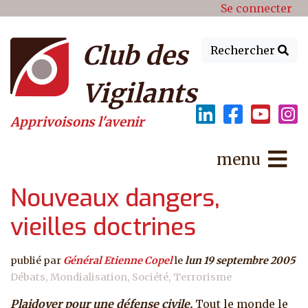
Menu du compte de l'utilisat
Aller au contenu principal
Se connecter
Club des
Rechercher
Vigilants
Apprivoisons l'avenir
menu
Nouveaux dangers,
vieilles doctrines
publié par
Général Etienne Copel
le
lun 19 septembre 2005
Débats
Mondialisation
Société
Terrorisme
Plaidoyer pour une défense civile.
Tout le monde le