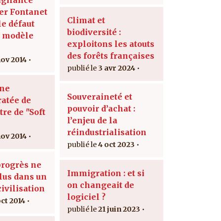
er Fontanet
Climat et
 le défaut
biodiversité :
u modèle
exploitons les atouts
des forêts françaises
nov 2014
3 avr 2024
une
Souveraineté et
ratée de
pouvoir d’achat :
re de "Soft
l’enjeu de la
réindustrialisation
nov 2014
4 oct 2023
progrès ne
Immigration : et si
plus dans un
on changeait de
civilisation
logiciel ?
oct 2014
21 juin 2023