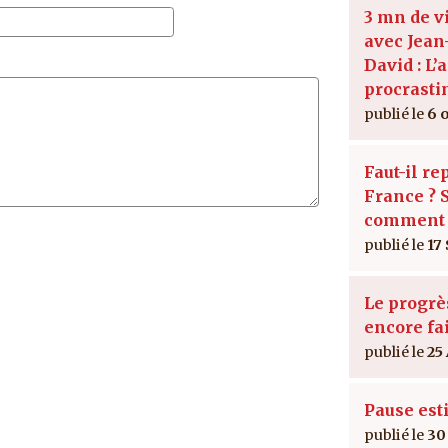
3 mn de v
avec Jean
David : L’a
procrasti
6 
Faut-il re
France ? S
comment 
17
Le progrès
encore fai
25
Pause est
30 