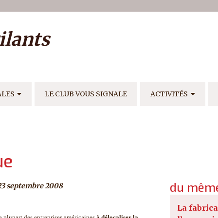
ilisateur
ilants
E
ALES
LE CLUB VOUS SIGNALE
ACTIVITÉS
ue
du même
23 septembre 2008
La fabrica
a plupart des entreprises américaines
à délocaliser la