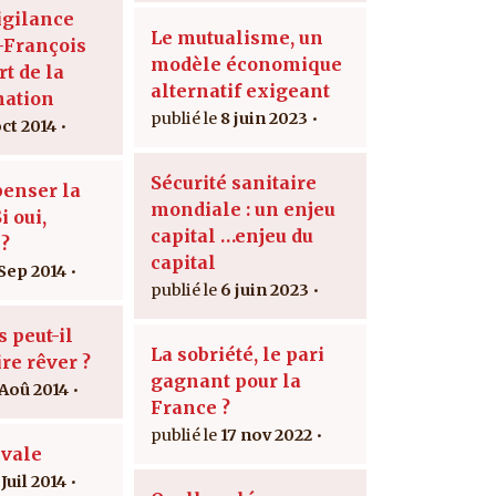
igilance
Le mutualisme, un
-François
modèle économique
rt de la
alternatif exigeant
nation
8 juin 2023
oct 2014
Sécurité sanitaire
penser la
mondiale : un enjeu
i oui,
capital …enjeu du
?
capital
 Sep 2014
6 juin 2023
 peut-il
La sobriété, le pari
re rêver ?
gagnant pour la
 Aoû 2014
France ?
17 nov 2022
ivale
Juil 2014