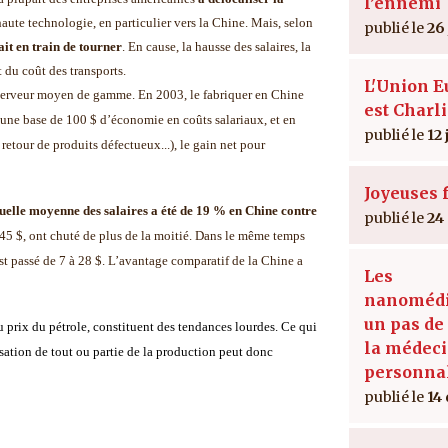
l’ennemi
te technologie, en particulier vers la Chine. Mais, selon
26
ait en train de tourner
.
En cause, la hausse des salaires, la
 du coût des transports.
L'Union 
n serveur moyen de gamme. En 2003, le fabriquer en Chine
est Charl
 une base de 100 $ d’économie en coûts salariaux, et en
12 
retour de produits défectueux...), le gain net pour
Joyeuses f
elle moyenne des salaires a été de 19 % en Chine contre
24
, 45 $, ont chuté de plus de la moitié. Dans le même temps
 est passé de 7 à 28 $. L’avantage comparatif de la Chine a
Les
nanomédi
un pas de
du prix du pétrole, constituent
des tendances lourdes
. Ce qui
la médec
sation de tout ou partie de la production peut donc
personna
14