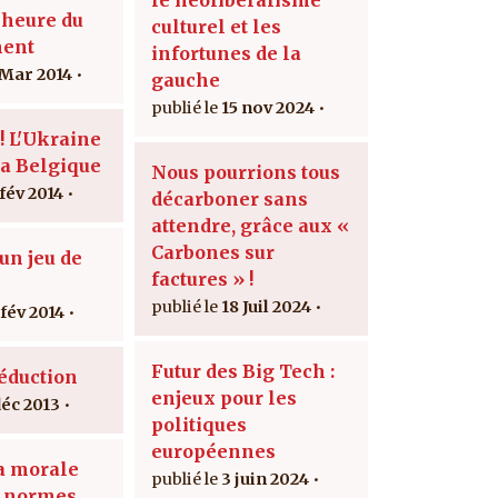
'heure du
culturel et les
ment
infortunes de la
 Mar 2014
gauche
15 nov 2024
! L'Ukraine
la Belgique
Nous pourrions tous
 fév 2014
décarboner sans
attendre, grâce aux «
Carbones sur
un jeu de
factures » !
s
18 Juil 2024
 fév 2014
Futur des Big Tech :
séduction
enjeux pour les
déc 2013
politiques
européennes
la morale
3 juin 2024
x normes