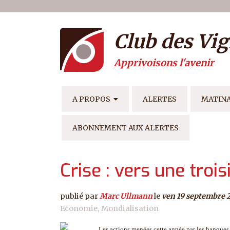
Menu du compte de l'ut
Aller au contenu principal
Club des Vig
Apprivoisons l'avenir
NAVIGATION PRINCIPAL
A PROPOS
ALERTES
MATIN
ABONNEMENT AUX ALERTES
Crise : vers une tro
publié par
Marc Ullmann
le
ven 19 septembre 
Economie
Mondialisation
Les actions menées cette année par les banques 