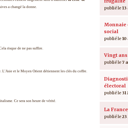
frugalité
usives a changé la donne.
13
Monnaie e
social
10
la risque de ne pas suffire.
Vingt ans
7 
 L’Asie et le Moyen Orient détiennent les clés du coffre.
Diagnosti
électoral
31
talisme. Ce sera son heure de vérité.
La France
23