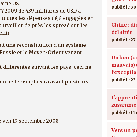
raine US.
30
FY-2009 de 439 milliards de USD à
 toutes les dépenses déjà engagées en
Chine : di
 surveiller de près les spread sur les
éclairée
enir.
27
 ait une reconstitution d'un système
a Russie et le Moyen-Orient venant
Du bon (o
mauvais) 
 différentes suivant les pays, ceci ne
l'excepti
23
ien ne le remplacera avant plusieurs
L'apprent
zusamme
11 
e ven 19 septembre 2008
Vers un p