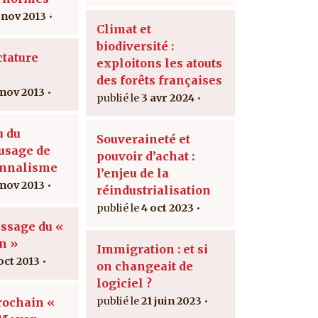
 nov 2013
Climat et
biodiversité :
ctature
exploitons les atouts
des forêts françaises
 nov 2013
3 avr 2024
u du
Souveraineté et
usage de
pouvoir d’achat :
onnalisme
l’enjeu de la
 nov 2013
réindustrialisation
4 oct 2023
issage du «
n »
Immigration : et si
oct 2013
on changeait de
logiciel ?
21 juin 2023
rochain «