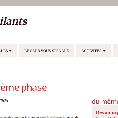
ilisateur
ilants
E
ALES
LE CLUB VOUS SIGNALE
ACTIVITÉS
isième phase
du même
2008
Devoir ur
centrales eussent largement suffi à maîtriser
la crise
de