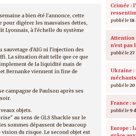
Crimée : l
ressenti
 semaine a bien été l'annonce, cette
18
ue pour digérer les mauvaises dettes,
dit Lyonnais, à l'échelle du système
Attention 
n'est pas 
du sauvetage d'AIG ni l'injection des
27
i. La situation était telle que ce que
simplement de la liquidité mais de
Ukraine : 
 et Bernanke viennent in fine de
méchant
20
se campagne de Paulson après ses
soir.
France : 
veaux objets.
9 
prise" au sens de GLS Shackle sur le
i les sommes dépassent de beaucoup
Europe : 
 vision du risque. Le second objet est
grâce au