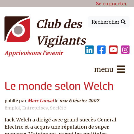
Menu du compte de l'utilisat
Aller au contenu principal
Se connecter
Club des
Rechercher
Vigilants
Apprivoisons l'avenir
menu
Le monde selon Welch
publié par
Marc Lanval
le
mar 6 février 2007
Emploi
Entreprises
Société
Jack Welch a dirigé avec grand succès General
Electric et a acquis une réputation de super