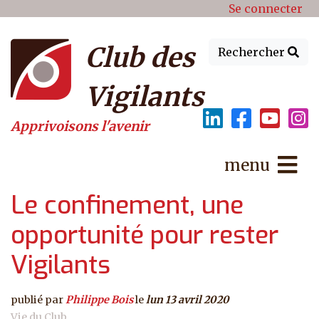
Menu du compte de l'utilisat
Aller au contenu principal
Se connecter
Club des
Rechercher
Vigilants
Apprivoisons l'avenir
menu
Le confinement, une
opportunité pour rester
Vigilants
publié par
Philippe Bois
le
lun 13 avril 2020
Vie du Club