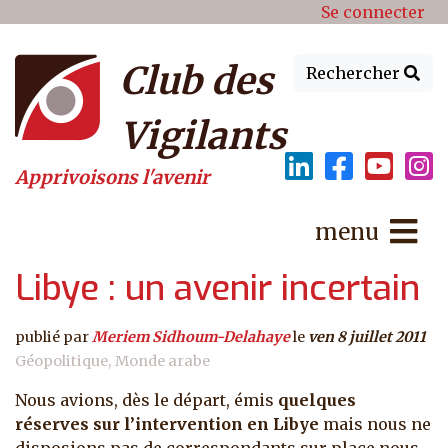
Menu du compte de l'utilisat
Aller au contenu principal
Se connecter
Club des
Rechercher
Vigilants
Apprivoisons l'avenir
menu
Libye : un avenir incertain
publié par
Meriem Sidhoum-Delahaye
le
ven 8 juillet 2011
Géopolitique
Monde arabe
Nous avions, dès le départ, émis
quelques
réserves sur l’intervention en Libye
mais nous ne