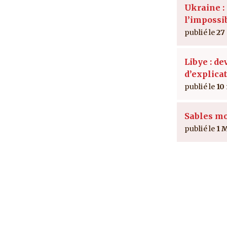
Ukraine :
l’impossi
27
Libye : de
d’explica
10
Sables m
1 