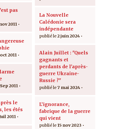
’est pas
La Nouvelle
Calédonie sera
 nov 2011
indépendante
2 juin 2024
dangereuse
phie
Alain Juillet : "Quels
 oct 2011
gagnants et
perdants de l'après-
alarme
guerre Ukraine-
e
Russie ?"
 Sep 2011
7 mai 2024
après le
L’ignorance,
, les étés
fabrique de la guerre
Juil 2011
qui vient
15 nov 2023