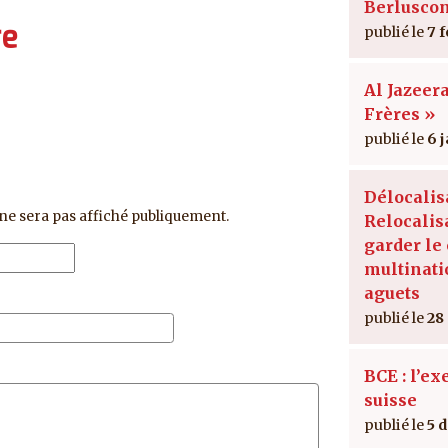
Berluscon
re
7 f
Al Jazeera
Frères »
6 
Délocalis
ne sera pas affiché publiquement.
Relocalis
garder le 
multinati
aguets
28
BCE : l’e
suisse
5 