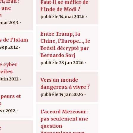
l/Iran :
Faut-il se méfier de
, une
l'Inde de Modi ?
e
14 mai 2026
 mai 2013
Entre Trump, la
s de l’Islam
Chine, l’Europe…, le
 Sep 2012
Brésil décrypté par
Bernardo Sorj
23 jan 2026
e cyber
iviles
juin 2012
Vers un monde
dangereux à vivre ?
14 jan 2026
s peurs et
s
avr 2012
L’accord Mercosur :
pas seulement une
question
e
économique pour