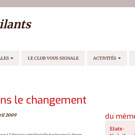
ilisateur
ilants
E
ALES
LE CLUB VOUS SIGNALE
ACTIVITÉS
 dans le changement
du même
ril 2009
Etats-
se à l’élection présidentielle bouleverse la donne.