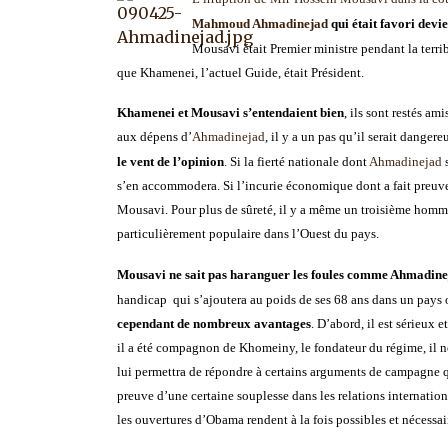
Mahmoud
Ahmadinejad
qui était favori devi
Mousavi était Premier ministre pendant la terri
que Khamenei, l’actuel Guide, était Président.
Khamenei et Mousavi s’entendaient bien
, ils sont restés a
aux dépens d’
Ahmadinejad
, il y a un pas qu’il serait dangere
le vent de l’opinion
. Si la fierté nationale dont
Ahmadinejad
s
s’en accommodera. Si l’incurie économique dont a fait preuv
Mousavi. Pour plus de sûreté, il y a même un troisième homm
particulièrement populaire dans l’Ouest du pays.
Mousavi ne sait pas haranguer les foules comme Ahmadine
handicap
qui s’ajoutera au poids de ses 68 ans dans un pays
cependant de nombreux avantages
. D’abord, il est sérieux
il a été compagnon de Khomeiny, le fondateur du régime, il ne
lui permettra de répondre à certains arguments de campagne 
preuve d’une certaine souplesse dans les relations internatio
les ouvertures d’Obama rendent à la fois possibles et nécessai