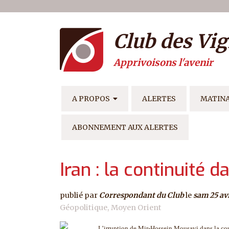
Menu du compte de l'ut
Aller au contenu principal
Club des Vig
Apprivoisons l'avenir
NAVIGATION PRINCIPAL
A PROPOS
ALERTES
MATIN
ABONNEMENT AUX ALERTES
Iran : la continuité
publié par
Correspondant du Club
le
sam 25 av
Géopolitique
Moyen Orient
L’irruption de Mir-Hossein Mousavi dans la cour