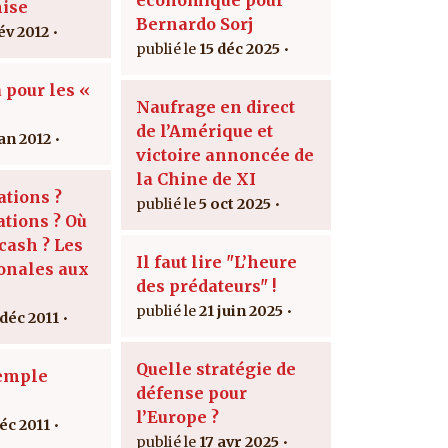
ise
Bernardo Sorj
év 2012
15 déc 2025
 pour les «
Naufrage en direct
de l’Amérique et
jan 2012
victoire annoncée de
la Chine de XI
ations ?
5 oct 2025
ations ? Où
cash ? Les
Il faut lire "L’heure
onales aux
des prédateurs" !
21 juin 2025
 déc 2011
Quelle stratégie de
xemple
défense pour
l’Europe ?
déc 2011
17 avr 2025