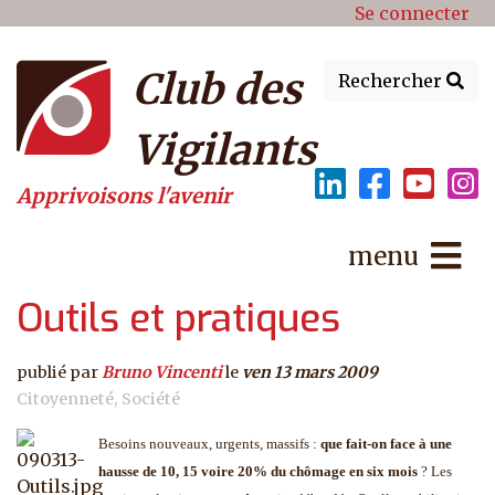
Menu du compte de l'utilisat
Aller au contenu principal
Se connecter
Club des
Rechercher
Vigilants
Apprivoisons l'avenir
menu
Outils et pratiques
publié par
Bruno Vincenti
le
ven 13 mars 2009
Citoyenneté
Société
Besoins nouveaux, urgents, massifs :
que fait-on face à une
hausse de 10, 15 voire 20% du chômage en six mois
? Les