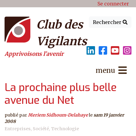
Menu du compte de l'utilisat
Aller au contenu principal
Se connecter
Club des
Rechercher
Vigilants
Apprivoisons l'avenir
menu
La prochaine plus belle
avenue du Net
publié par
Meriem Sidhoum-Delahaye
le
sam 19 janvier
2008
Entreprises
Société
Technologie