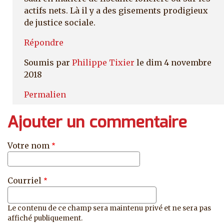
actifs nets. Là il y a des gisements prodigieux
de justice sociale.
Répondre
Soumis par
Philippe Tixier
le dim 4 novembre
2018
En réponse à
Rente immobilière et infrastructur
Permalien
Ajouter un commentaire
Votre nom
Courriel
Le contenu de ce champ sera maintenu privé et ne sera pas
affiché publiquement.