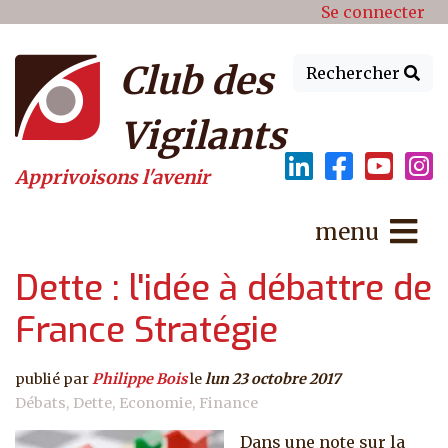
Menu du compte de l'utilisat
Aller au contenu principal
Se connecter
Club des
Rechercher
Vigilants
Apprivoisons l'avenir
menu
Dette : l'idée à débattre de
France Stratégie
publié par
Philippe Bois
le
lun 23 octobre 2017
Débats
Dette
Economie
Finance
Dans une note sur la