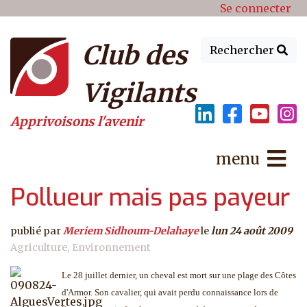
Menu du compte de l'utilisat
Aller au contenu principal
Se connecter
Club des
Rechercher
Vigilants
Apprivoisons l'avenir
menu
Pollueur mais pas payeur
publié par
Meriem Sidhoum-Delahaye
le
lun 24 août 2009
Agriculture
Environnement
Le 28 juillet dernier, un cheval est mort sur une plage des Côtes
d'Armor. Son cavalier, qui avait perdu connaissance lors de