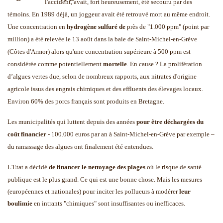
l'accident, avait, fort heureusement, été secouru par des
témoins. En 1989 déjà, un joggeur avait été retrouvé mort au même endroit.
Une concentration en
hydrogène sulfuré de
près de "1.000 ppm" (point par
million) a été relevée le 13 août dans la baie de Saint-Michel-en-Grève
(Côtes d'Armor) alors qu'une concentration supérieure à 500 ppm est
considérée comme potentiellement
mortelle
. En cause ? La prolifération
d’algues vertes due, selon de nombreux rapports, aux nitrates d'origine
agricole issus des engrais chimiques et des effluents des élevages locaux.
Environ 60% des porcs français sont produits en Bretagne.
Les municipalités qui luttent depuis des années
pour être déchargées du
coût financier
- 100.000 euros par an à Saint-Michel-en-Grève par exemple –
du ramassage des algues ont finalement été entendues.
L'Etat a décidé
de financer le nettoyage des plages
où le risque de santé
publique est le plus grand. Ce qui est une bonne chose. Mais les mesures
(européennes et nationales) pour inciter les pollueurs à modérer
leur
boulimie
en intrants "chimiques" sont insuffisantes ou inefficaces.