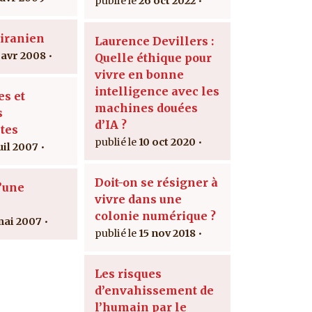
26 oct 2022
iranien
Laurence Devillers :
 avr 2008
Quelle éthique pour
vivre en bonne
intelligence avec les
es et
machines douées
s
d’IA ?
tes
10 oct 2020
uil 2007
Doit-on se résigner à
d’une
vivre dans une
colonie numérique ?
mai 2007
15 nov 2018
Les risques
d’envahissement de
l’humain par le