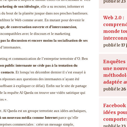
23
arketing de son idéologie
, elle a su recruter, informer et
s du bout de la planète jusque dans nos proches banlieues.
Web 2.0 :
infiltrer le Web comme avant. En mutant pour devenir le
comprend
age, de conversation ouverte et d’interconnexion
,
monde tou
ncompatibles avec le discours et le marketing
interconn
 pas la discussion et encore moins la socialisation de ses
17
 d’internautes.
eting et communication de l’entreprise terroriste d’O. Ben
Enquêtes 
on public internaute ne cède pas à la tentation du
une nouve
t contacts
. Et lorsqu’en décembre dernier il s’est essayé à
méthodol
ses réponses aux questions des internautes n’ayant été
adaptée a
ffisant à expliquer ce délai). Enfin sur le site de partage
26
 de la requête Al Qaeda on trouve une vidéo satirique qui
les ».
Facebook :
t. Al Qaeda est un groupe terroriste aux idées archaïques,
idées pou
e à un nouveau média comme Internet
parce qu’elle
comporte
reprises commerciales : créer un message simple,
23