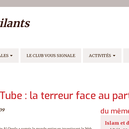
ilisateur
ilants
E
ALES
LE CLUB VOUS SIGNALE
ACTIVITÉS
ube : la terreur face au pa
du même
09
Islam et 
te Al Qaeda a surpris le monde entier en investissant le Web