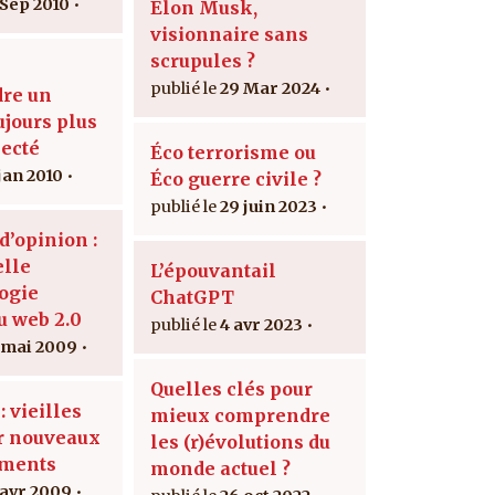
 Sep 2010
Elon Musk,
visionnaire sans
scrupules ?
29 Mar 2024
re un
jours plus
ecté
Éco terrorisme ou
 jan 2010
Éco guerre civile ?
29 juin 2023
d’opinion :
lle
L’épouvantail
ogie
ChatGPT
u web 2.0
4 avr 2023
 mai 2009
Quelles clés pour
 vieilles
mieux comprendre
r nouveaux
les (r)évolutions du
ments
monde actuel ?
 avr 2009