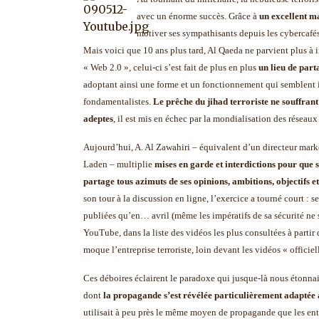
avec un énorme succès. Grâce à
un excellent m
motiver ses sympathisants depuis les cybercafé
Mais voici que 10 ans plus tard, Al Qaeda ne parvient plus à 
« Web 2.0 », celui-ci s’est fait de plus en plus
un lieu de part
adoptant ainsi une forme et un fonctionnement qui semblent i
fondamentalistes.
Le prêche du jihad terroriste ne souffrant
adeptes
, il est mis en échec par la mondialisation des réseaux
Aujourd’hui, A. Al Zawahiri – équivalent d’un directeur mark
Laden – multiplie
mises en garde et interdictions pour que s
partage tous azimuts de ses opinions, ambitions, objectifs e
son tour à la discussion en ligne, l’exercice a tourné court : 
publiées qu’en… avril (même les impératifs de sa sécurité ne su
YouTube, dans la liste des vidéos les plus consultées à partir
moque l’entreprise terroriste, loin devant les vidéos « officiel
Ces déboires éclairent le paradoxe qui jusque-là nous étonnai
dont
la propagande s’est révélée particulièrement adapté
utilisait à peu près le même moyen de propagande que les ent