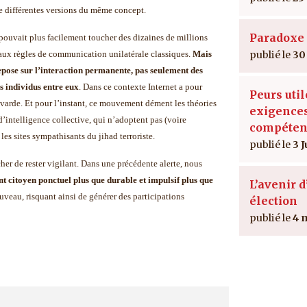
de différentes versions du même concept.
Paradoxe 
pouvait plus facilement toucher des dizaines de millions
r aux règles de communication unilatérale classiques.
Mais
30
epose sur l’interaction permanente, pas seulement des
s individus entre eux
. Dans ce contexte Internet a pour
Peurs util
avarde. Et pour l’instant, ce mouvement dément les théories
exigence
’intelligence collective, qui n’adoptent pas (voire
compéten
es sites sympathisants du jihad terroriste.
3 J
er de rester vigilant. Dans une précédente alerte, nous
 citoyen ponctuel plus que durable et impulsif plus que
L’avenir 
ouveau, risquant ainsi de générer des participations
élection
4 