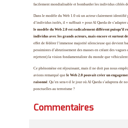
facilement mondialisable et bombarder les individus ciblés 
Dans le modèle du Web 1.0 où un acteur clairement identifié 
d’individus isolés, il « suffisait » pour Al Qaeda de s’adapte
le modèle du Web 2.0 est radicalement différent puisqu’il r
individus avec les grands acteurs, mais encore et surtout de
effet de fédérer l’immense majorité silencieuse qui devient b
pessimistes d’abrutissement des masses en créant des vagues d
rejettent) la vision fondamentaliste du monde que véhiculent l
Ce phénomène est réjouissant, mais il ne doit pas nous empêch
avions remarqué que
le Web 2.0 pouvait créer un engagement
raisonné
. Qu’en sera-t-il le jour où Al Qaeda s’adaptera de n
ponctuelles au terrorisme ?
Commentaires