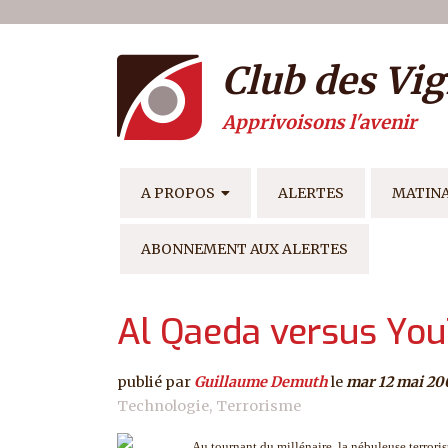
Menu du compte de l'ut
Aller au contenu principal
Club des Vig
Apprivoisons l'avenir
NAVIGATION PRINCIPAL
A PROPOS
ALERTES
MATIN
ABONNEMENT AUX ALERTES
Al Qaeda versus YouT
publié par
Guillaume Demuth
le
mar 12 mai 20
Technologie
Terrorisme
Au tournant du millénaire, la nébuleuse terroris