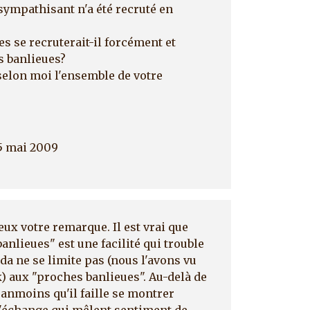
ympathisant n'a été recruté en
s se recruterait-il forcément et
s banlieues?
 selon moi l'ensemble de votre
15 mai 2009
ux votre remarque. Il est vrai que
nlieues" est une facilité qui trouble
da ne se limite pas (nous l'avons vu
k) aux "proches banlieues". Au-delà de
anmoins qu'il faille se montrer
d'échange qui mêlent sentiment de