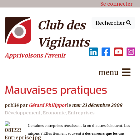
Menu du compte de l'utilisat
Aller au contenu principal
Se connecter
Club des
Rechercher
Vigilants
Apprivoisons l'avenir
menu
Mauvaises pratiques
publié par
Gérard Philippot
le
mar 23 décembre 2008
Développement
Economie
Entreprises
Certaines entreprises réussissent là où d’autres échouent. Les
raisons ? Elles tiennent souvent à
des erreurs que les uns