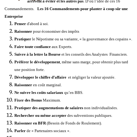
arrivent à éviter et les autres pas
. D’où l’idée de ces 16
Commandements.
Les 16 Commandements pour planter à coup sûr une
Entreprise
Penser
d'abord à soi.
Raisonner
pour économiser des impôts
Pratiquer
le Népotisme ou sa variante, « la gouvernance des copains ».
Faire toute confiance
aux Experts.
Suivre à la lettre la Bourse
et les conseils des Analystes Financiers.
Préférer le développement
, même sans marge, pour obtenir plus tard
une position forte.
Développer le chiffre d’affaire
et négliger la valeur ajoutée.
Raisonner
en coût marginal.
Ne suivre les coûts salariaux
qu’en BBS.
Fixer des Bonus
Maximum.
Pratiquer des augmentations de salaires
non individualisées.
Rechercher ou même accepter
des subventions publiques.
Raisonner en BFR
(Besoin de Fonds de Roulement).
Parler
de « Partenaires sociaux ».