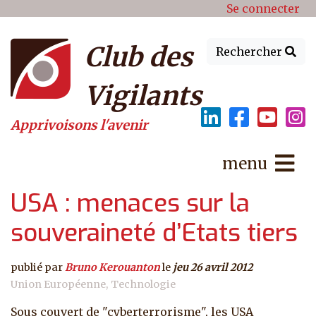
Menu du compte de l'utilisat
Aller au contenu principal
Se connecter
Club des
Rechercher
Vigilants
Apprivoisons l'avenir
menu
USA : menaces sur la
souveraineté d’Etats tiers
publié par
Bruno Kerouanton
le
jeu 26 avril 2012
Union Européenne
Technologie
Sous couvert de "cyberterrorisme", les USA