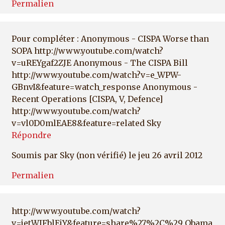
Permalien
Pour compléter : Anonymous - CISPA Worse than
SOPA http://www.youtube.com/watch?
v=uREYgaf2ZJE Anonymous - The CISPA Bill
http://www.youtube.com/watch?v=e_WPW-
GBnvI&feature=watch_response Anonymous -
Recent Operations [CISPA, V, Defence]
http://www.youtube.com/watch?
v=vl0D0mlEAE8&feature=related Sky
Répondre
Soumis par
Sky (non vérifié)
le jeu 26 avril 2012
Permalien
http://www.youtube.com/watch?
v=jetWJFblEjY&feature=share%27%2C%29 Obama