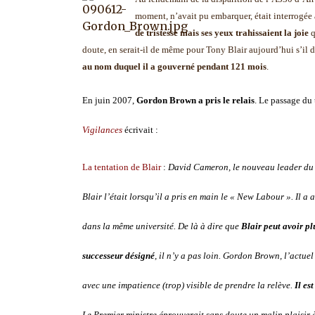
moment, n’avait pu embarquer, était interrogée 
de tristesse mais ses yeux trahissaient la joie
q
doute, en serait-il de même pour Tony Blair aujourd’hui s’il 
au nom duquel il a gouverné pendant 121 mois
.
En juin 2007,
Gordon Brown a pris le relais
. Le passage du 
Vigilances
écrivait :
La tentation de Blair
:
David Cameron, le nouveau leader du 
Blair l’était lorsqu’il a pris en main le « New Labour ». Il a
dans la même université. De là à dire que
Blair peut avoir pl
successeur désigné
, il n’y a pas loin. Gordon Brown, l’actuel
avec une impatience (trop) visible de prendre la relève.
Il es
Le Premier ministre éprouverait sans doute un malin plaisir 