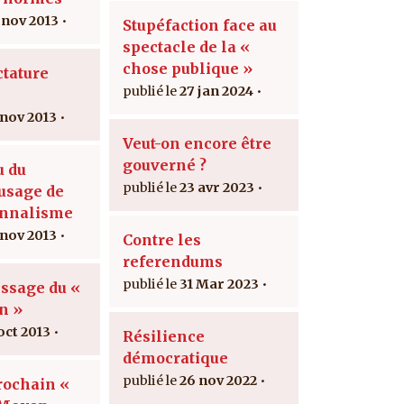
 nov 2013
Stupéfaction face au
spectacle de la «
chose publique »
ctature
27 jan 2024
 nov 2013
Veut-on encore être
gouverné ?
u du
23 avr 2023
usage de
onnalisme
 nov 2013
Contre les
referendums
31 Mar 2023
issage du «
n »
oct 2013
Résilience
démocratique
26 nov 2022
rochain «