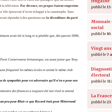
frugalité
à la télévision.
Par décence, ses propos étaient empreints
13
u’elle éprouvait d’avoir échappé à la catastrophe.
Sans
devait répondre à des questions sur
la déconfiture du parti
Monnaie e
social
10
témoin avait été si long et si pénible que, dès janvier 2006,
Vingt ans
7 
Parti Conservateur britannique, est aussi jeune que Tony
Diagnosti
 aussi fréquenté les mêmes écoles et animé le même club
électoral
us de sympathie pour cet adversaire qu’il n’en a pour son
31
 ministre des finances a toujours été son rival et attend
La France
t un peu pour Blair ce que Rocard était pour Mitterrand
.
23
à voir tomber cet encombrant héritier !