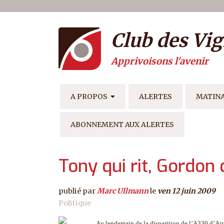
Menu du compte de l'ut
Aller au contenu principal
Club des Vig
Apprivoisons l'avenir
NAVIGATION PRINCIPAL
A PROPOS
ALERTES
MATIN
ABONNEMENT AUX ALERTES
Tony qui rit, Gordon 
publié par
Marc Ullmann
le
ven 12 juin 2009
Politique
Au lendemain de la disparition de l’A330 d’Air 