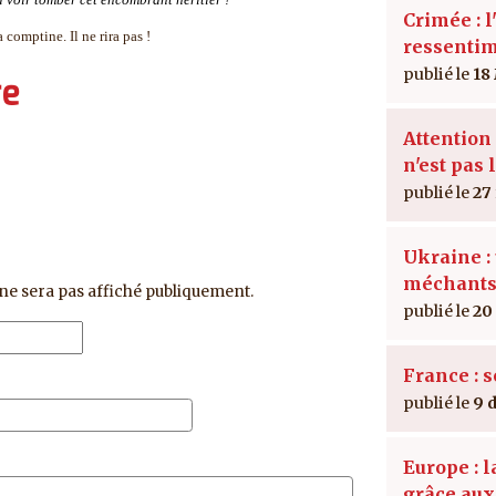
Crimée : l
 comptine. Il ne rira pas !
ressenti
18
re
Attention 
n'est pas 
27
Ukraine : 
méchant
ne sera pas affiché publiquement.
20
France : 
9 
Europe : 
grâce au