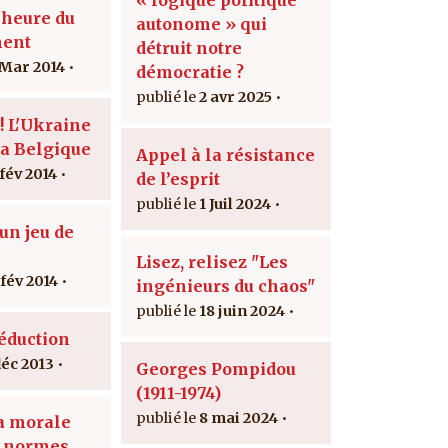
'heure du
autonome » qui
ment
détruit notre
 Mar 2014
démocratie ?
2 avr 2025
! L'Ukraine
la Belgique
Appel à la résistance
 fév 2014
de l’esprit
1 Juil 2024
un jeu de
s
Lisez, relisez "Les
 fév 2014
ingénieurs du chaos"
18 juin 2024
séduction
déc 2013
Georges Pompidou
(1911-1974)
8 mai 2024
la morale
x normes