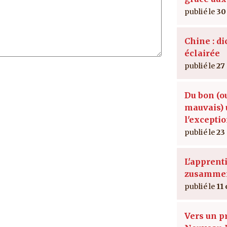
30
Chine : di
éclairée
27
Du bon (o
mauvais) 
l'excepti
23
L'apprent
zusamme
11 
Vers un p