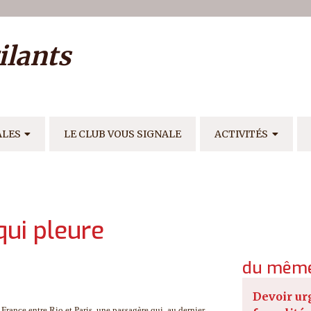
ilisateur
ilants
E
ALES
LE CLUB VOUS SIGNALE
ACTIVITÉS
qui pleure
du même
Devoir ur
France entre Rio et Paris, une passagère qui, au dernier