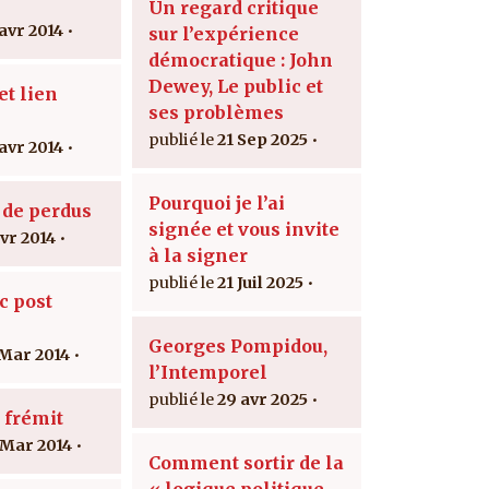
Un regard critique
 avr 2014
sur l’expérience
démocratique : John
Dewey, Le public et
t lien
ses problèmes
21 Sep 2025
 avr 2014
Pourquoi je l’ai
 de perdus
signée et vous invite
avr 2014
à la signer
21 Juil 2025
c post
Georges Pompidou,
 Mar 2014
l’Intemporel
29 avr 2025
 frémit
 Mar 2014
Comment sortir de la
« logique politique