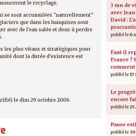
assureront le recyclage.
3 mn de v
avec Jean
ui se sont accumulées "naturellement"
David : L’a
 glaciers que dans les banquises sont
procrasti
r avec de l'eau salée et donc à perdre
6 
.
rs les plus vitaux et stratégiques pour
Faut-il re
anité dont la durée d'existence est
France ? S
comment 
17
Le progrès
encore fai
rifié)
le dim 29 octobre 2006
25
Pause est
re
30 