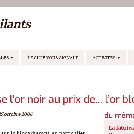
ilisateur
ilants
E
ALES
LE CLUB VOUS SIGNALE
ACTIVITÉS
 l’or noir au prix de... l’or b
du même
25 octobre 2006
La fabrica
r sur
le biocarburant
, en particulier