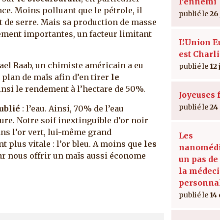
l’ennemi
ce. Moins polluant que le pétrole, il
26
fet de serre. Mais sa production de masse
ement importantes, un facteur limitant
L'Union 
est Charl
hael Raab, un chimiste américain a eu
12 
plan de maïs afin d’en tirer
le
insi le rendement à l’hectare de 50%.
Joyeuses f
24
oublié
: l’eau. Ainsi, 70% de l’eau
re. Notre soif inextinguible d’or noir
ans l’or vert, lui-même grand
Les
plus vitale : l’or bleu. A moins que
les
nanomédi
ar nous offrir un maïs aussi économe
un pas de
la médec
personna
14