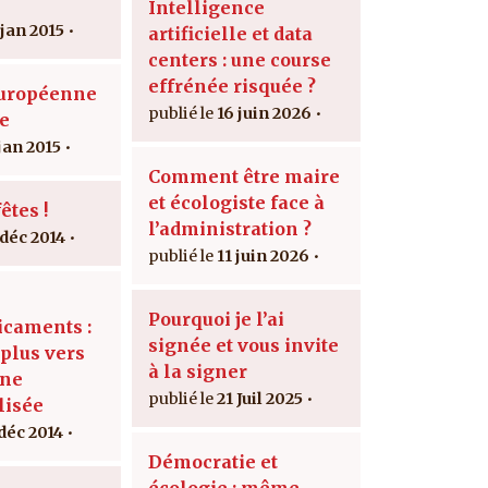
Intelligence
 jan 2015
artificielle et data
centers : une course
effrénée risquée ?
Européenne
16 juin 2026
ie
jan 2015
Comment être maire
et écologiste face à
êtes !
l’administration ?
 déc 2014
11 juin 2026
Pourquoi je l’ai
caments :
signée et vous invite
 plus vers
à la signer
ine
21 Juil 2025
lisée
 déc 2014
Démocratie et
écologie : même