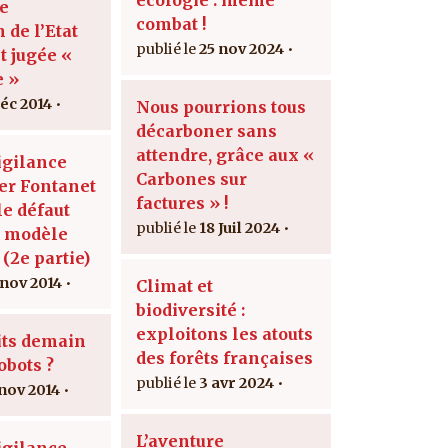
le
combat !
n de l’Etat
25 nov 2024
t jugée «
e »
déc 2014
Nous pourrions tous
décarboner sans
attendre, grâce aux «
igilance
Carbones sur
er Fontanet
factures » !
 le défaut
18 Juil 2024
u modèle
 (2e partie)
 nov 2014
Climat et
biodiversité :
exploitons les atouts
its demain
des forêts françaises
obots ?
3 avr 2024
 nov 2014
L’aventure
igilance