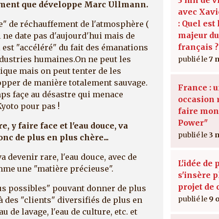
ement que développe Marc Ullmann.
avec Xavi
: Quel est
" de réchauffement de l'atmosphère (
majeur d
 ne date pas d'aujourd'hui mais de
français ?
i est "accéléré" du fait des émanations
ndustries humaines.On ne peut les
7 
que mais on peut tenter de les
elopper de manière totalement sauvage.
France : 
ps façe au désastre qui menace
occasion 
yoto pour pas !
faire mont
Power"
e, y faire face et l'eau douce, va
3 
nc de plus en plus chère...
va devenir rare, l'eau douce, avec de
L'idée de 
omme une "matière précieuse".
s'insère 
projet de 
sus possibles" pouvant donner de plus
9 
à des "clients" diversifiés de plus en
u de lavage, l'eau de culture, etc. et