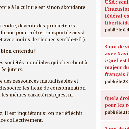
USA : seu
propre à la culture est sinon abondante
l’intrusio
fédéral es
liberticid
 prendre, devenir des producteurs
8 
e forme pourra être transportée aussi
et avec moins de risques semble-t-il ).
3 mn de v
 bien entendu !
avec Xavi
: Quel est
 les sociétés mondiales qui cherchent à
majeur d
rès juteux.
français ?
 des ressources mutualisables et
28
r dissocier les lieux de consommation
s les mêmes caractéristiques, ni
Quels dro
pour les r
21
il est inquiétant si on ne réfléchit
face collectivement.
3 mn de v