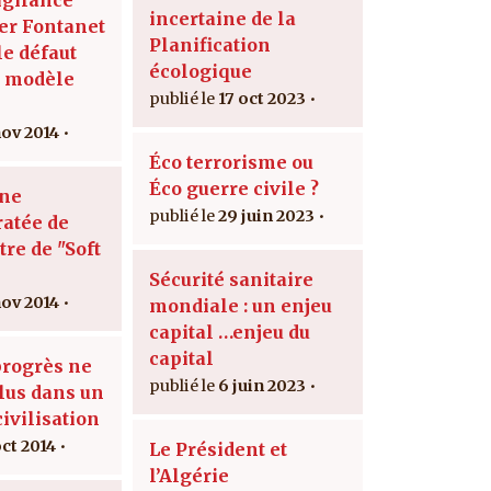
incertaine de la
er Fontanet
Planification
 le défaut
écologique
u modèle
17 oct 2023
nov 2014
Éco terrorisme ou
Éco guerre civile ?
une
29 juin 2023
ratée de
re de "Soft
Sécurité sanitaire
nov 2014
mondiale : un enjeu
capital …enjeu du
capital
progrès ne
6 juin 2023
plus dans un
civilisation
oct 2014
Le Président et
l’Algérie