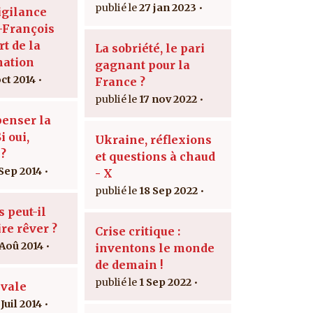
27 jan 2023
igilance
-François
rt de la
La sobriété, le pari
nation
gagnant pour la
oct 2014
France ?
17 nov 2022
penser la
i oui,
Ukraine, réflexions
?
et questions à chaud
 Sep 2014
- X
18 Sep 2022
 peut-il
re rêver ?
Crise critique :
 Aoû 2014
inventons le monde
de demain !
1 Sep 2022
ivale
Juil 2014