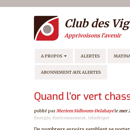
Menu du compte de l'ut
Aller au contenu principal
Club des Vig
Apprivoisons l'avenir
NAVIGATION PRINCIPAL
A PROPOS
ALERTES
MATIN
ABONNEMENT AUX ALERTES
Quand l’or vert chasse
publié par
Meriem Sidhoum-Delahaye
le
mer 
Energie
Environnement
Génétique
De nombreux espoirs semblent se porte