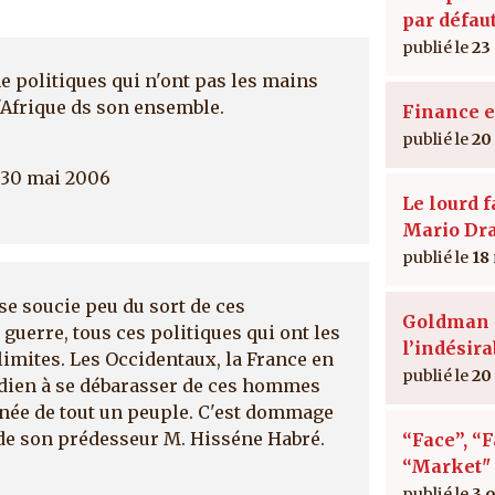
par défau
23
e politiques qui n'ont pas les mains
l'Afrique ds son ensemble.
Finance e
20
 30 mai 2006
Le lourd 
Mario Dr
18
e soucie peu du sort de ces
Goldman 
guerre, tous ces politiques qui ont les
l’indésira
imites. Les Occidentaux, la France en
20
hadien à se débarasser de ces hommes
inée de tout un peuple. C'est dommage
as de son prédesseur M. Hisséne Habré.
“Face”, “F
“Market" 
3 o