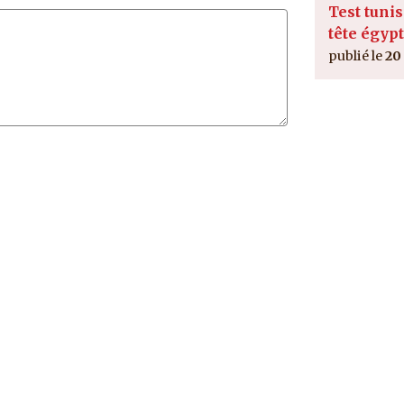
Test tunis
tête égyp
20