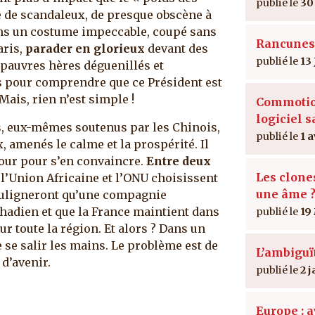
30
se de scandaleux, de presque obscène à
ans un costume impeccable, coupé sans
Rancunes 
aris,
parader en glorieux
devant des
13 
 pauvres hères déguenillés et
s pour comprendre que ce Président est
Mais, rien n’est simple !
Commotio
logiciel 
s, eux-mêmes soutenus par les Chinois,
1 a
x, amenés le calme et la prospérité. Il
four pour s’en convaincre.
Entre deux
Les clones
, l’Union Africaine et l’ONU choisissent
une âme 
souligneront qu’une compagnie
chadien et que la France maintient dans
19
r toute la région. Et alors ? Dans un
 se salir les mains. Le problème est de
L’ambiguï
 d’avenir.
2 j
Europe : 