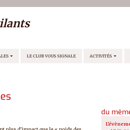
ilisateur
ilants
E
ALES
LE CLUB VOUS SIGNALE
ACTIVITÉS
les
du même
L'évèneme
nt plus d’impact que le « poids des