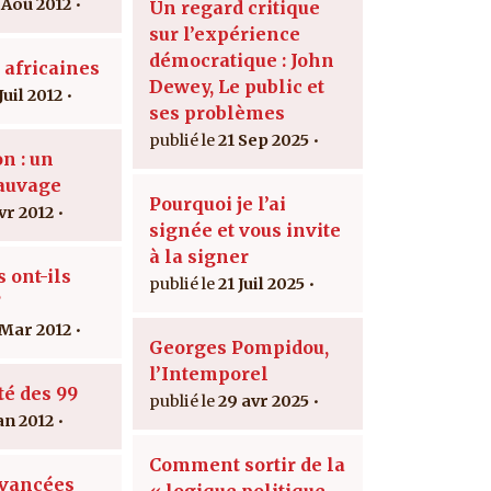
 Aoû 2012
Un regard critique
sur l’expérience
démocratique : John
africaines
Dewey, Le public et
Juil 2012
ses problèmes
21 Sep 2025
n : un
sauvage
Pourquoi je l’ai
vr 2012
signée et vous invite
à la signer
 ont-ils
21 Juil 2025
?
 Mar 2012
Georges Pompidou,
l’Intemporel
té des 99
29 avr 2025
an 2012
Comment sortir de la
avancées
« logique politique