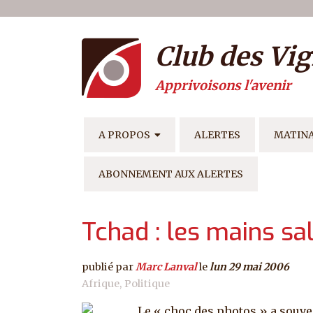
Menu du compte de l'ut
Aller au contenu principal
Club des Vig
Apprivoisons l'avenir
NAVIGATION PRINCIPAL
A PROPOS
ALERTES
MATIN
ABONNEMENT AUX ALERTES
Tchad : les mains sa
publié par
Marc Lanval
le
lun 29 mai 2006
Afrique
Politique
Le « choc des photos » a souve