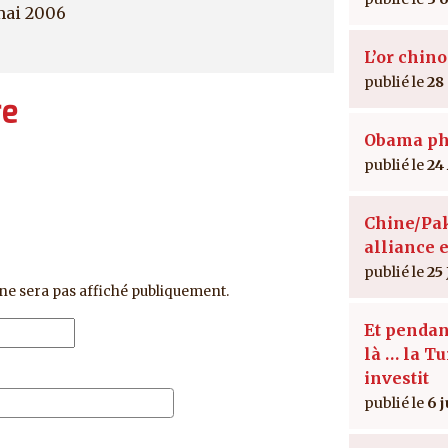
mai 2006
L’or chino
28
re
Obama ph
24
Chine/Pak
alliance 
25 
ne sera pas affiché publiquement.
Et pendan
là … la T
investit
6 j