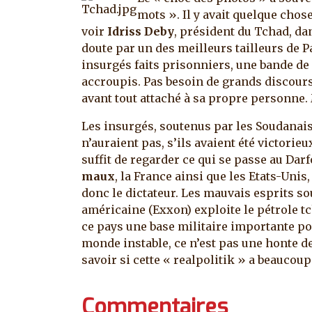
mots ». Il y avait quelque cho
voir
Idriss Deby
, président du Tchad, d
doute par un des meilleurs tailleurs de P
insurgés faits prisonniers, une bande de
accroupis. Pas besoin de grands discour
avant tout attaché à sa propre personne. 
Les insurgés, soutenus par les Soudanai
n’auraient pas, s’ils avaient été victorieu
suffit de regarder ce qui se passe au Dar
maux
, la France ainsi que les Etats-Unis
donc le dictateur. Les mauvais esprits 
américaine (Exxon) exploite le pétrole t
ce pays une base militaire importante pou
monde instable, ce n’est pas une honte de
savoir si cette « realpolitik » a beaucoup
Commentaires