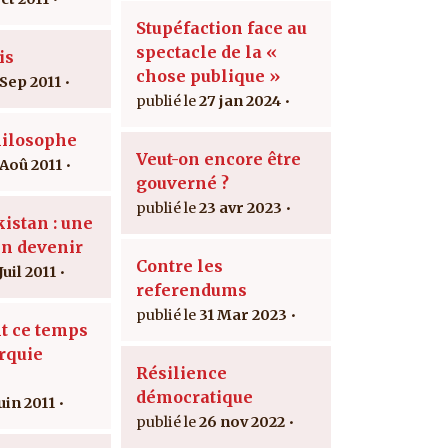
Stupéfaction face au
spectacle de la «
is
chose publique »
 Sep 2011
27 jan 2024
ilosophe
Veut-on encore être
 Aoû 2011
gouverné ?
23 avr 2023
istan : une
en devenir
Contre les
Juil 2011
referendums
31 Mar 2023
t ce temps
urquie
Résilience
démocratique
uin 2011
26 nov 2022