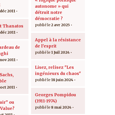
t
autonome » qui
 déc 2011
détruit notre
démocratie ?
2 avr 2025
t Thanatos
 déc 2011
Appel à la résistance
de l’esprit
fardeau de
1 Juil 2024
aghi
 nov 2011
Lisez, relisez "Les
ingénieurs du chaos"
Sachs,
18 juin 2024
ble
 oct 2011
Georges Pompidou
(1911-1974)
air” ou
8 mai 2024
Value?
ct 2011