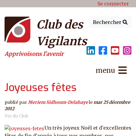
Menu du compte de l'utilisat
Aller au contenu principal
Se connecter
Club des
Rechercher
Vigilants
Apprivoisons l'avenir
menu
Joyeuses fêtes
publié par
Meriem Sidhoum-Delahaye
le
mar 25 décembre
2012
Vie du Club
Un très joyeux Noël et d'excellentes
fêtes de fin d'année à tous nos membres, nos