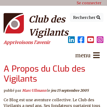
Menu du compte de l'utilisat
Aller au contenu principal
Se connecter
Club des
Rechercher
Vigilants
Apprivoisons l'avenir
menu
A Propos du Club des
Vigilants
publié par
Marc Ullmann
le
jeu 15 septembre 2005
Ce Blog est une aventure collective. Le Club des
Vigilants a neuf ans. Ses fondateurs partaient tous