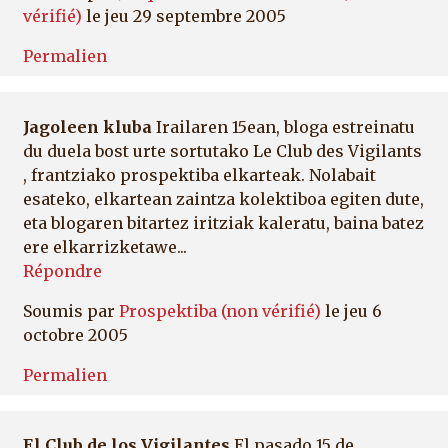
vérifié)
le jeu 29 septembre 2005
Permalien
Jagoleen kluba
Irailaren 15ean, bloga estreinatu
du duela bost urte sortutako Le Club des Vigilants
, frantziako prospektiba elkarteak. Nolabait
esateko, elkartean zaintza kolektiboa egiten dute,
eta blogaren bitartez iritziak kaleratu, baina batez
ere elkarrizketawe...
Répondre
Soumis par
Prospektiba (non vérifié)
le jeu 6
octobre 2005
Permalien
El Club de los Vigilantes
El pasado 15 de