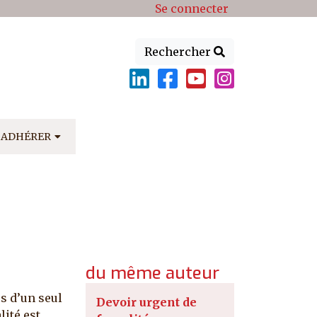
Se connecter
Rechercher
ADHÉRER
du même auteur
us d’un seul
Devoir urgent de
ité est