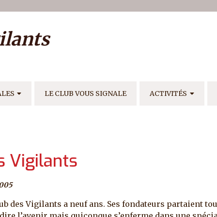
ilisateur
ilants
E
ALES
LE CLUB VOUS SIGNALE
ACTIVITÉS
 Vigilants
2005
lub des Vigilants a neuf ans. Ses fondateurs partaient to
dire l’avenir mais quiconque s’enferme dans une spécial