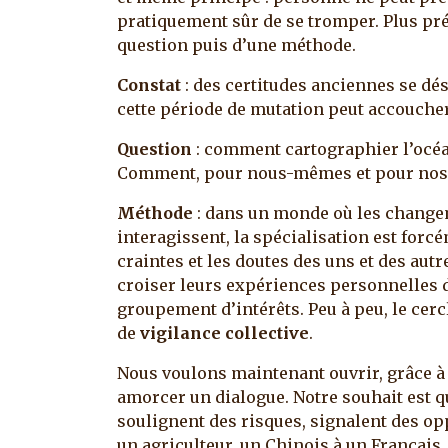
pratiquement sûr de se tromper. Plus pré
question puis d’une méthode.
Constat
: des certitudes anciennes se dés
cette période de mutation peut accoucher
Question
: comment cartographier l’océan 
Comment, pour nous-mêmes et pour nos enf
Méthode
: dans un monde où les changem
interagissent, la spécialisation est forcé
craintes et les doutes des uns et des a
croiser leurs expériences personnelles d
groupement d’intérêts. Peu à peu, le cercl
de
vigilance collective
.
Nous voulons maintenant ouvrir, grâce à 
amorcer un dialogue. Notre souhait est qu
soulignent des risques, signalent des opp
un agriculteur, un Chinois à un Français,