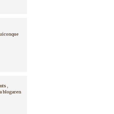
 quiconque
nts ,
ta blogaren