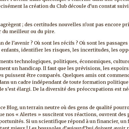
cisément la création du Club découle d’un constat suivi
agrègent ; des certitudes nouvelles n’ont pas encore pri
 du meilleur ou du pire.
de l’avenir ? Où sont les récifs ? Où sont les passages 
ants, identifier les risques, les incertitudes, les opp
ents technologiques, politiques, économiques, culture
ment un handicap. Il faut que les prévisions, les espoirs,
utres puissent être comparés. Quelques amis ont commen
ans un cadre indépendant de toute formation politique 
e s’est élargi. De la diversité des préoccupations est n
ce Blog, un terrain neutre où des gens de qualité pourr
e nos « Alertes » suscitent vos réactions, ouvrent des p
ortunités. Si un scientifique répond à un financier, un 
 tant mieux ! Les boussoles d’aujourd’hui doivent avoir 