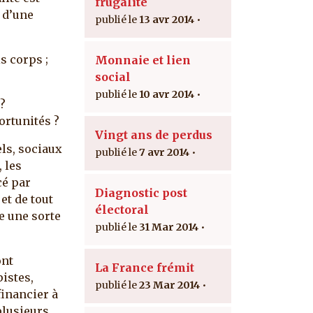
frugalité
 d’une
13 avr 2014
s corps ;
Monnaie et lien
social
10 avr 2014
?
ortunités ?
Vingt ans de perdus
ls, sociaux
7 avr 2014
 les
cé par
Diagnostic post
et de tout
électoral
ée une sorte
31 Mar 2014
ont
La France frémit
istes,
23 Mar 2014
financier à
plusieurs