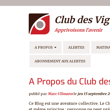
Menu du compte de l'ut
Aller au contenu principal
Club des Vig
Apprivoisons l'avenir
NAVIGATION PRINCIPAL
A PROPOS
ALERTES
MATIN
ABONNEMENT AUX ALERTES
A Propos du Club des
publié par
Marc Ullmann
le
jeu 15 septembre 
Ce Blog est une aventure collective. Le C
et même principe : personne ne peut pré