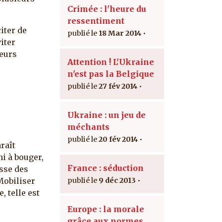
Crimée : l'heure du
ressentiment
iter de
18 Mar 2014
iter
teurs
Attention ! L'Ukraine
n'est pas la Belgique
27 fév 2014
Ukraine : un jeu de
méchants
20 fév 2014
raît
ni à bouger,
France : séduction
esse des
Mobiliser
9 déc 2013
, telle est
Europe : la morale
grâce aux normes