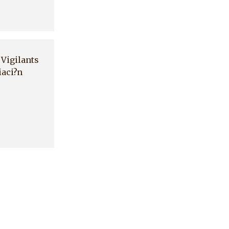
 Vigilants
iaci?n