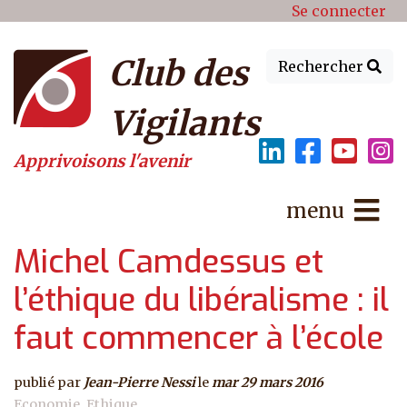
Menu du compte de l'utilisat
Aller au contenu principal
Se connecter
Club des
Rechercher
Vigilants
Apprivoisons l'avenir
menu
Michel Camdessus et
l’éthique du libéralisme : il
faut commencer à l’école
publié par
Jean-Pierre Nessi
le
mar 29 mars 2016
Economie
Ethique