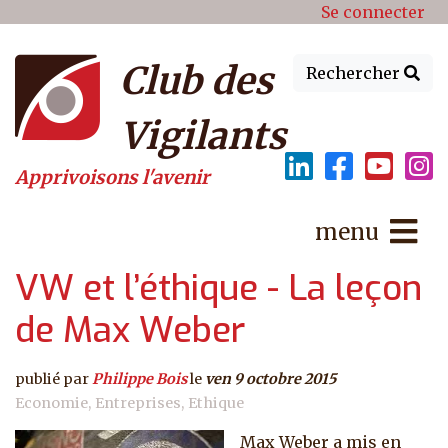
Menu du compte de l'utilisat
Aller au contenu principal
Se connecter
Club des
Rechercher
Vigilants
Apprivoisons l'avenir
menu
VW et l’éthique - La leçon
de Max Weber
publié par
Philippe Bois
le
ven 9 octobre 2015
Economie
Entreprises
Ethique
Max Weber a mis en